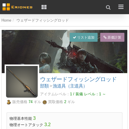
Home
ウェザードフィッシングロッド
リスト追加
原価計算
ウェザードフィッシングロッド
部類
>
漁道具（主道具）
アイテムレベル：
1 / 装備 レベル：
1
～
販売価格
74
ギル
買取価格
2
ギル
3
物理基本性能
3.2
物理オートアタック