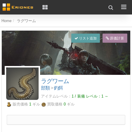
Home
ラグワーム
リスト追加
原価計算
ラグワーム
部類
>
釣餌
アイテムレベル：
1 / 装備 レベル：
1
～
販売価格
1
ギル
買取価格
0
ギル