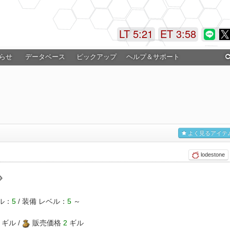
LT 5:21
ET 3:58
らせ
データベース
ピックアップ
ヘルプ＆サポート
よく見るアイテ
lodestone
ル：
5
/ 装備 レベル：
5
～
ギル /
販売価格
2
ギル