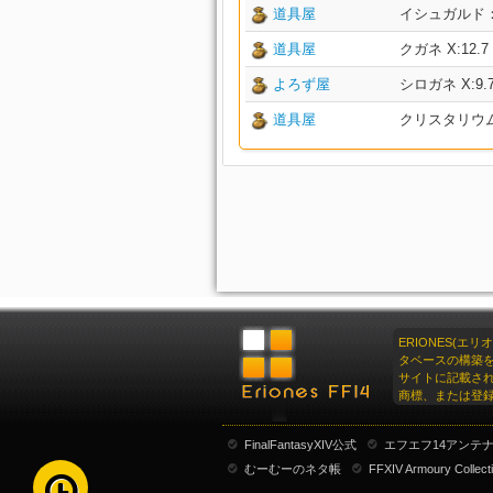
道具屋
イシュガルド：上層
道具屋
クガネ X:12.7 
よろず屋
シロガネ X:9.7 
道具屋
クリスタリウム X:
ERIONES(エ
タベースの構築
サイトに記載さ
商標、または登
FinalFantasyXIV公式
エフエフ14アンテ
むーむーのネタ帳
FFXIV Armoury Collect