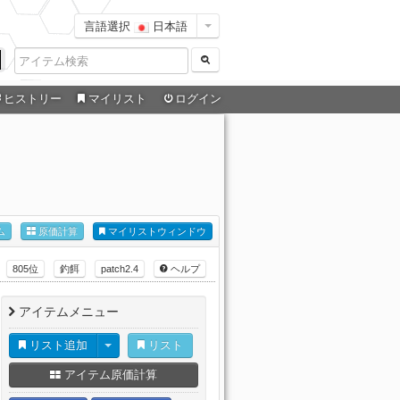
言語選択
日本語
ヒストリー
マイリスト
ログイン
ム
原価計算
マイリストウィンドウ
805位
釣餌
patch2.4
ヘルプ
アイテムメニュー
リスト追加
リスト
アイテム原価計算