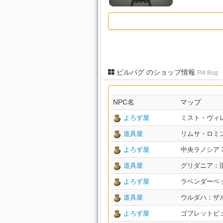
ピルバグ のショップ情報
Pill Bug
NPC名
マップ
よろず屋
ミスト・ヴィレッジ
道具屋
リムサ・ロミンサ：
よろず屋
中央ラノシア X:2
道具屋
グリダニア：旧市街
よろず屋
ラベンダーベッド 
道具屋
ウルダハ：ザル回廊
よろず屋
ゴブレットビュート