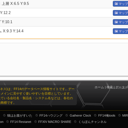
 X:6.5 Y:9.5
マップ
Y:12.2
マップ
Y:10.1
マップ
9.3 Y:14.4
マップ
ホーム
|
検索
|
データベ
リオネス)は、FF14のデータベース情報サイトです。デー
をメインに見やすく使いやすいを目標としています。
れている会社名・製品名・システム名などは、各社の
録商標です。
ナ
猫はお腹がすいた
FF14ハウジング
Gatherer Clock
FF14俺tools
MIR
ion
FF14 Restanet
FFXIV MACRO SHARE
くらぽんチャンネル