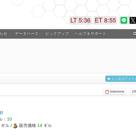
LT 5:36
ET 8:55
らせ
データベース
ピックアップ
ヘルプ＆サポート
よく見るアイテ
lodestone
10
材
ル：
10
ギル /
販売価格
14
ギル