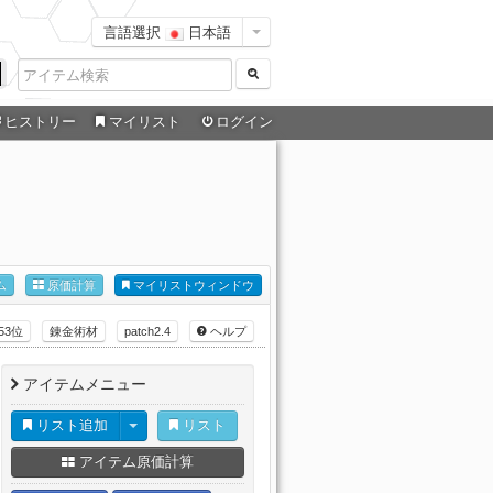
言語選択
日本語
ヒストリー
マイリスト
ログイン
ム
原価計算
マイリストウィンドウ
53位
錬金術材
patch2.4
ヘルプ
アイテムメニュー
リスト追加
リスト
アイテム原価計算