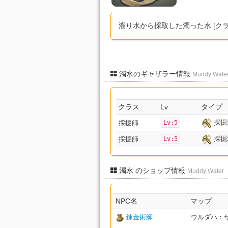
溜り水から採取した濁った水 [ク
濁水のギャザラー情報
Muddy Wate
クラス
Lv
タイプ
採掘
採掘師
Lv:5
採掘
採掘師
Lv:5
濁水 のショップ情報
Muddy Water
NPC名
マップ
錬金術師
ウルダハ：ザル回