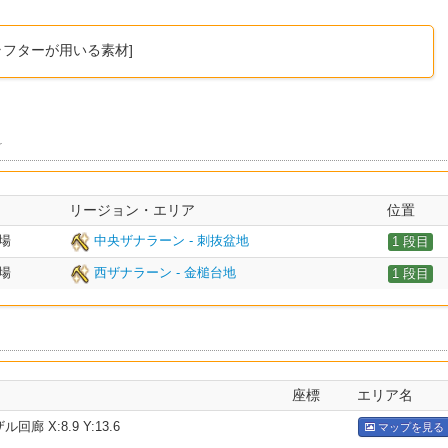
ラフターが用いる素材]
r
リージョン・エリア
位置
場
中央ザナラーン - 刺抜盆地
1 段目
場
西ザナラーン - 金槌台地
1 段目
座標
エリア名
廊 X:8.9 Y:13.6
マップを見る