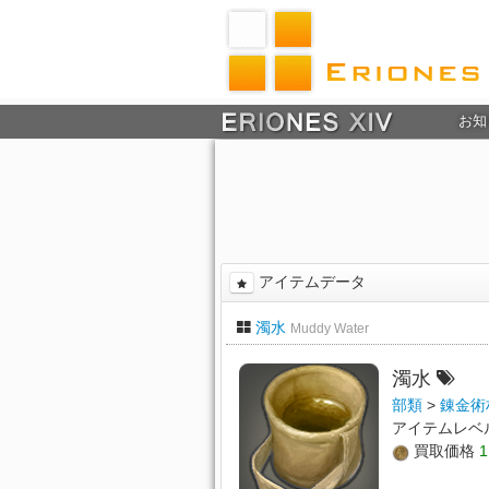
お知
アイテムデータ
濁水
Muddy Water
濁水
部類
>
錬金術
アイテムレベ
買取価格
1