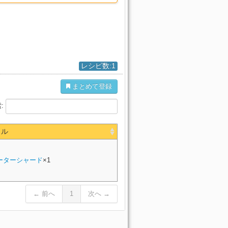
レシピ数:1
まとめて登録
:
タル
ーターシャード
×1
← 前へ
1
次へ →