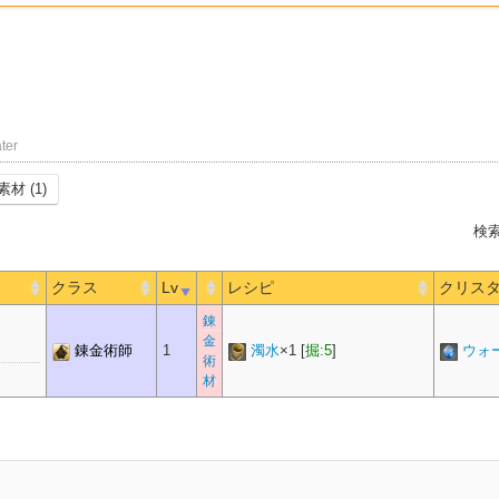
ter
素材 (1)
検索
クラス
Lv
レシピ
クリス
錬
金
錬金術師
1
濁水
×
1
[
掘:5
]
ウォ
術
材