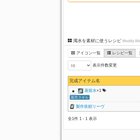
濁水を素材に使うレシピ
Muddy Wa
アイコン一覧
レシピ一覧
表示件数変更
完成アイテム名
蒸留水
×1
販売 3 ギル
製作依頼リーヴ
全1件 1 - 1 表示