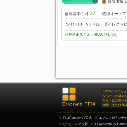
買取価格
2
27
物理基本性能
物理オートア
STR
+10
VIT
+11
ダイレクト
分解適正スキル：40.00 [鍛冶師]
ERIONES(エ
タベースの構築
サイトに記載さ
商標、または登
FinalFantasyXIV公式
エフエフ14アンテ
むーむーのネタ帳
FFXIV Armoury Collect