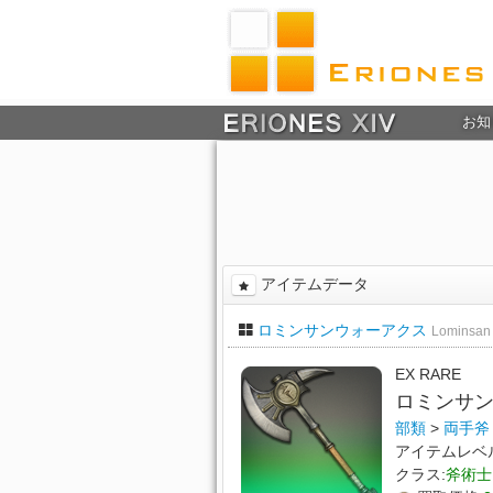
お知
アイテムデータ
ロミンサンウォーアクス
Lominsan
EX RARE
ロミンサ
部類
>
両手斧
アイテムレベ
クラス:
斧術士