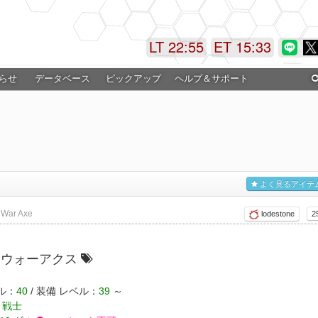
LT 22:55
ET 15:33
らせ
データベース
ピックアップ
ヘルプ＆サポート
よく見るアイテ
 War Axe
lodestone
2
ンウォーアクス
ル：
40
/ 装備 レベル：
39
～
 戦士