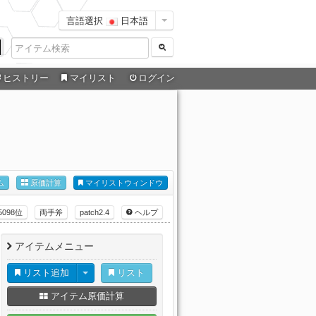
言語選択
日本語
ヒストリー
マイリスト
ログイン
ム
原価計算
マイリストウィンドウ
5098位
両手斧
patch2.4
ヘルプ
アイテムメニュー
リスト追加
リスト
アイテム原価計算