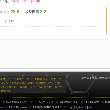
10
ギル
マーケット不可
28.8
3.2
タック
攻撃間隔
ヒット
+15
ホーム
|
検索
|
データベ
リオネス)は、FF14のデータベース情報サイトです。デー
をメインに見やすく使いやすいを目標としています。
れている会社名・製品名・システム名などは、各社の
録商標です。
ナ
猫はお腹がすいた
FF14ハウジング
Gatherer Clock
FF14俺tools
MIR
ion
FF14 Restanet
FFXIV MACRO SHARE
くらぽんチャンネル