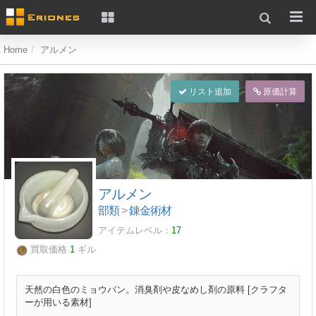
Home
アルメン
リスト追加
原価計算
アルメン
部類
>
錬金術材
アイテムレベル：
17
買取価格
1
ギル
天然の白色のミョウバン。消臭剤や皮なめし剤の原料 [クラフタ
ーが用いる素材]