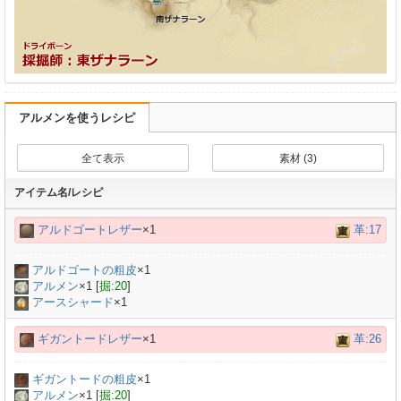
アルメンを使うレシピ
全て表示
素材 (3)
アイテム名/レシピ
アルドゴートレザー
×1
革:17
アルドゴートの粗皮
×
1
アルメン
×
1
[
掘:20
]
アースシャード
×1
ギガントードレザー
×1
革:26
ギガントードの粗皮
×
1
アルメン
×
1
[
掘:20
]