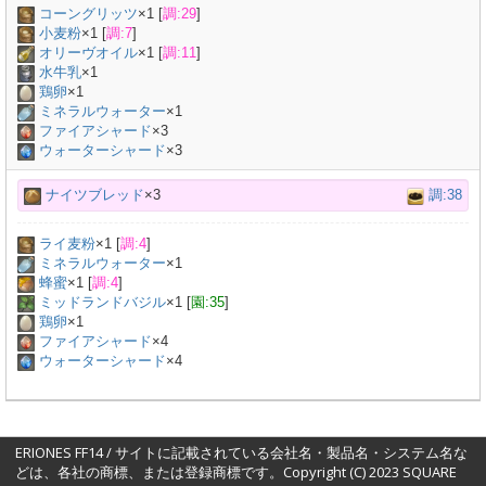
コーングリッツ
×
1
[
調:29
]
小麦粉
×
1
[
調:7
]
オリーヴオイル
×
1
[
調:11
]
水牛乳
×
1
鶏卵
×
1
ミネラルウォーター
×
1
ファイアシャード
×3
ウォーターシャード
×3
ナイツブレッド
×3
調:38
ライ麦粉
×
1
[
調:4
]
ミネラルウォーター
×
1
蜂蜜
×
1
[
調:4
]
ミッドランドバジル
×
1
[
園:35
]
鶏卵
×
1
ファイアシャード
×4
ウォーターシャード
×4
ERIONES FF14 / サイトに記載されている会社名・製品名・システム名な
どは、各社の商標、または登録商標です。Copyright (C) 2023 SQUARE