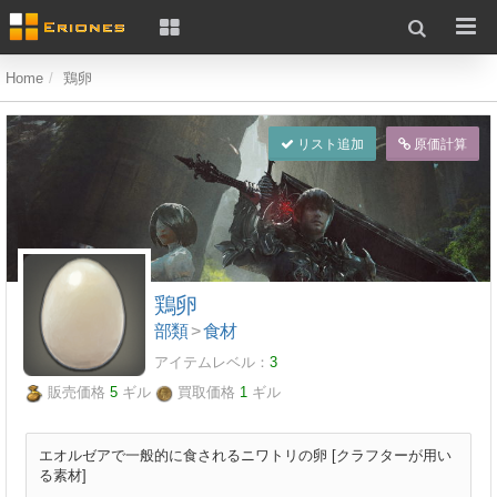
Home
鶏卵
リスト追加
原価計算
鶏卵
部類
>
食材
アイテムレベル：
3
販売価格
5
ギル
買取価格
1
ギル
エオルゼアで一般的に食されるニワトリの卵 [クラフターが用い
る素材]