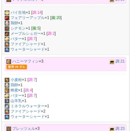
パイ生地
×
1
[
調:14
]
フェアリーアップル
×
1
[
園:20
]
鶏卵
×
1
シナモン
×
1
[
園:5
]
メープルシュガー
×
1
[
調:2
]
バター
×
1
[
調:7
]
ファイアシャード
×1
ウォーターシャード
×1
ハニーマフィン
×3
調:21
販売 39 ギル
小麦粉
×
1
[
調:7
]
鶏卵
×
1
蜂蜜
×
1
[
調:4
]
バター
×
1
[
調:7
]
山羊乳
×
1
ミネラルウォーター
×
1
ファイアシャード
×2
ウォーターシャード
×1
プレッツェル
×3
調:23