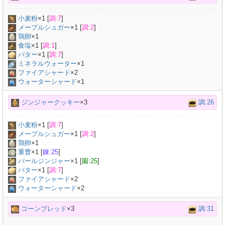
小麦粉
×
1
[
調:7
]
メープルシュガー
×
1
[
調:2
]
鶏卵
×
1
食塩
×
1
[
調:1
]
バター
×
1
[
調:7
]
ミネラルウォーター
×
1
ファイアシャード
×2
ウォーターシャード
×1
ジンジャークッキー
×3
調:26
小麦粉
×
1
[
調:7
]
メープルシュガー
×
1
[
調:2
]
鶏卵
×
1
重曹
×
1
[
錬:25
]
パールジンジャー
×
1
[
園:25
]
バター
×
1
[
調:7
]
ファイアシャード
×2
ウォーターシャード
×2
コーンブレッド
×3
調:31