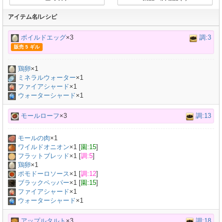
アイテム名/レシピ
ボイルドエッグ
×3
調:3
販売 5 ギル
鶏卵
×
1
ミネラルウォーター
×
1
ファイアシャード
×1
ウォーターシャード
×1
モールローフ
×3
調:13
モールの肉
×
1
ワイルドオニオン
×
1
[
園:15
]
フラットブレッド
×
1
[
調:5
]
鶏卵
×
1
ポモドーロソース
×
1
[
調:12
]
ブラックペッパー
×
1
[
園:15
]
ファイアシャード
×1
ウォーターシャード
×1
アップルタルト
×3
調:18