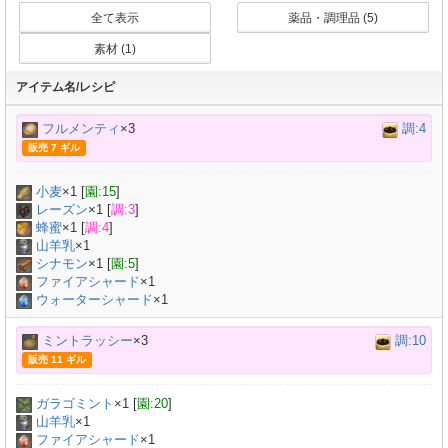
全て表示
薬品・調理品 (5)
素材 (1)
アイテム名/レシピ
フルメンティ
×3
調:4
販売 7 ギル
小麦
×
1
[
園:15
]
レーズン
×
1
[
調:3
]
蜂蜜
×
1
[
調:4
]
山羊乳
×
1
シナモン
×
1
[
園:5
]
ファイアシャード
×1
ウォーターシャード
×1
ミントラッシー
×3
調:10
販売 11 ギル
ガラゴミント
×
1
[
園:20
]
山羊乳
×
1
ファイアシャード
×1