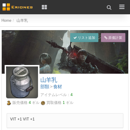
Home
山羊乳
リスト追加
原価計算
山羊乳
部類
>
食材
アイテムレベル：
4
販売価格
4
ギル
買取価格
1
ギル
VIT +1 VIT +1