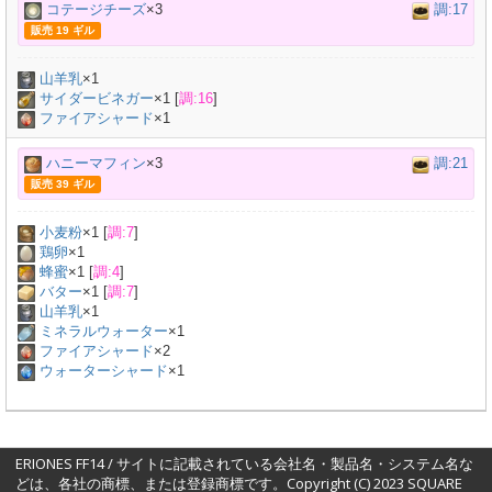
コテージチーズ
×3
調:17
販売 19 ギル
山羊乳
×
1
サイダービネガー
×
1
[
調:16
]
ファイアシャード
×1
ハニーマフィン
×3
調:21
販売 39 ギル
小麦粉
×
1
[
調:7
]
鶏卵
×
1
蜂蜜
×
1
[
調:4
]
バター
×
1
[
調:7
]
山羊乳
×
1
ミネラルウォーター
×
1
ファイアシャード
×2
ウォーターシャード
×1
ERIONES FF14 / サイトに記載されている会社名・製品名・システム名な
どは、各社の商標、または登録商標です。Copyright (C) 2023 SQUARE