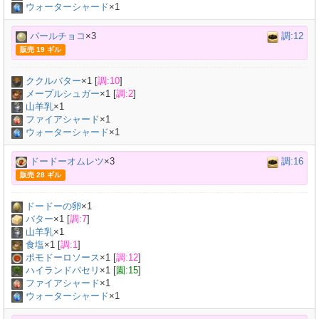
ウォーターシャード
×1
パールチョコ
×3
調:12
販売 19 ギル
ククルバター
×
1
[
調:10
]
メープルシュガー
×
1
[
調:2
]
山羊乳
×
1
ファイアシャード
×1
ウォーターシャード
×1
ドードーオムレツ
×3
調:16
販売 28 ギル
ドードーの卵
×
1
バター
×
1
[
調:7
]
山羊乳
×
1
食塩
×
1
[
調:1
]
ポモドーロソース
×
1
[
調:12
]
ハイランドパセリ
×
1
[
園:15
]
ファイアシャード
×1
ウォーターシャード
×1