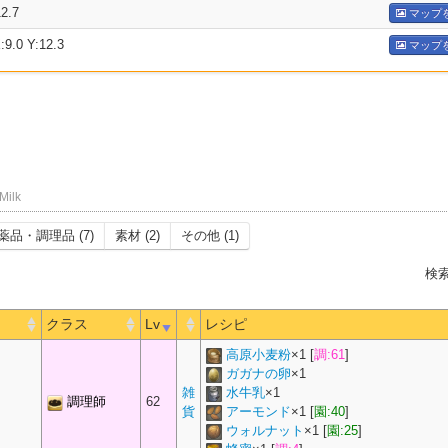
2.7
マップ
0 Y:12.3
マップ
Milk
薬品・調理品 (7)
素材 (2)
その他 (1)
検索
クラス
Lv
レシピ
高原小麦粉
×
1
[
調:61
]
ガガナの卵
×
1
雑
水牛乳
×
1
調理師
62
貨
アーモンド
×
1
[
園:40
]
ウォルナット
×
1
[
園:25
]