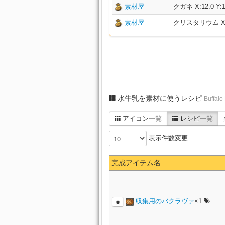
素材屋
クガネ X:12.0 Y:1
素材屋
クリスタリウム X:9.
水牛乳を素材に使うレシピ
Buffalo 
アイコン一覧
レシピ一覧
表示件数変更
完成アイテム名
収集用のバクラヴァ
×1