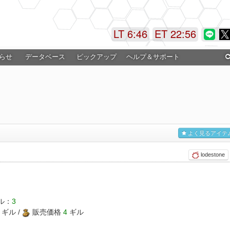
LT 6:46
ET 22:56
らせ
データベース
ピックアップ
ヘルプ＆サポート
よく見るアイテ
lodestone
ル：
3
ギル /
販売価格
4
ギル