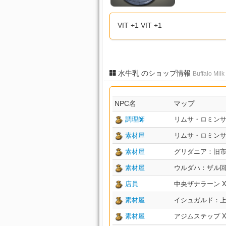
VIT +1 VIT +1
水牛乳 のショップ情報
Buffalo Milk
NPC名
マップ
調理師
リムサ・ロミンサ：上
素材屋
リムサ・ロミンサ：下
素材屋
グリダニア：旧市街 X
素材屋
ウルダハ：ザル回廊 X
店員
中央ザナラーン X:19
素材屋
イシュガルド：上層 X
素材屋
アジムステップ X:32