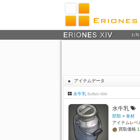
お知
アイテムデータ
水牛乳
Buffalo Milk
水牛乳
部類
>
食材
アイテムレベ
買取価格
1