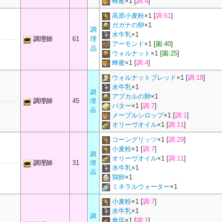
蜂蜜
×
1
[
調:4
]
高原小麦粉
×
1
[
調:61
]
ガガナの卵
×
1
調
水牛乳
×
1
調理師
61
理
アーモンド
×
1
[
園:40
]
品
ウォルナット
×
1
[
園:25
]
蜂蜜
×
1
[
調:4
]
ウォルナットブレッド
×
1
[
調:18
]
水牛乳
×
1
調
アプカルの卵
×
1
調理師
45
理
バター
×
1
[
調:7
]
品
メープルシロップ
×
1
[
調:1
]
オリーヴオイル
×
1
[
調:11
]
コーングリッツ
×
1
[
調:29
]
小麦粉
×
1
[
調:7
]
調
オリーヴオイル
×
1
[
調:11
]
調理師
31
理
水牛乳
×
1
品
鶏卵
×
1
ミネラルウォーター
×
1
小麦粉
×
1
[
調:7
]
水牛乳
×
1
調
食塩
×
1
[
調:1
]