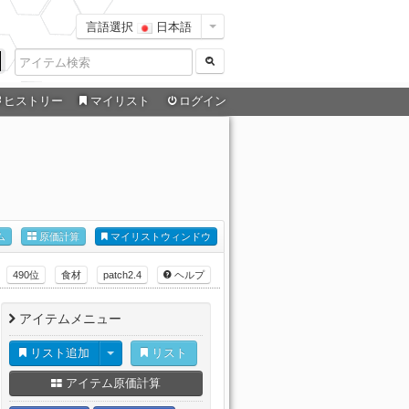
言語選択
日本語
ヒストリー
マイリスト
ログイン
ム
原価計算
マイリストウィンドウ
490位
食材
patch2.4
ヘルプ
アイテムメニュー
リスト追加
リスト
アイテム原価計算