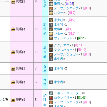
調理師
28
理
重曹
×
1
[
錬:25
]
品
メープルシロップ
×
1
[
調:1
]
バター
×
1
[
調:7
]
小麦粉
×
1
[
調:7
]
水牛乳
×
1
調
調理師
18
理
食塩
×
1
[
調:1
]
品
バター
×
1
[
調:7
]
ウォルナット
×
1
[
園:25
]
ククルマス
×
1
[
調:11
]
調
ククルバター
×
1
[
調:10
]
調理師
12
理
メープルシュガー
×
1
[
調:2
]
品
水牛乳
×
1
食
調理師
7
水牛乳
×
2
材
食
調理師
6
水牛乳
×
1
材
ミネラルウォーター
×
1
調
ロランベリー
×
1
[
園:45
]
ス
×1
調理師
5
理
メープルシロップ
×
1
[
調:1
]
品
水牛乳
×
1