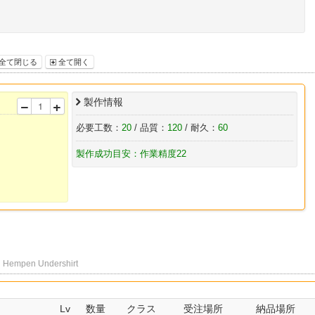
全て閉じる
全て開く
製作情報
必要工数：
20
/ 品質：
120
/ 耐久：
60
製作成功目安：作業精度22
報
Hempen Undershirt
Lv
数量
クラス
受注場所
納品場所