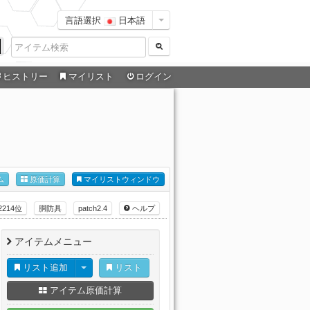
言語選択
日本語
ヒストリー
マイリスト
ログイン
ム
原価計算
マイリストウィンドウ
2214位
胴防具
patch2.4
ヘルプ
アイテムメニュー
リスト追加
リスト
アイテム原価計算