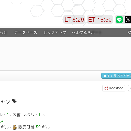
LT 6:29
ET 16:51
らせ
データベース
ピックアップ
ヘルプ＆サポート
よく見るアイテ
lodestone
シャツ
ル：
1
/ 装備 レベル：
1
～
ス
ギル /
販売価格
59
ギル