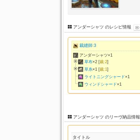
アンダーシャツ のレシピ情報
裁縫師:3
アンダーシャツ×
1
草布
×
2
[
裁:2
]
草糸
×
1
[
裁:1
]
ライトニングシャード
×
1
ウィンドシャード
×
1
アンダーシャツ のリーヴ納品情
タイトル