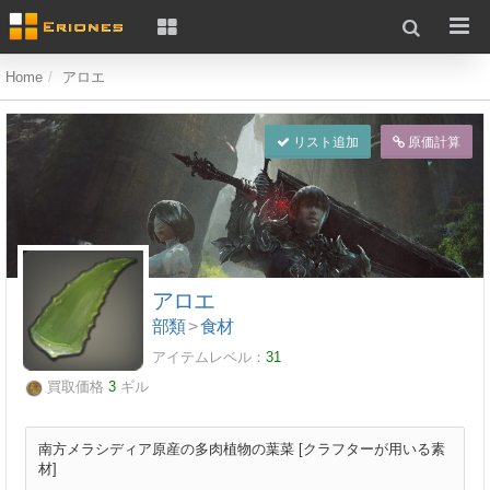
Home
アロエ
リスト追加
原価計算
アロエ
部類
>
食材
アイテムレベル：
31
買取価格
3
ギル
南方メラシディア原産の多肉植物の葉菜 [クラフターが用いる素
材]