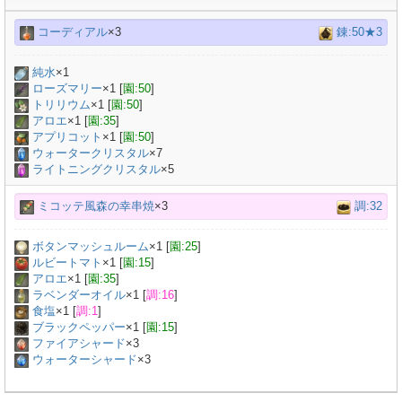
コーディアル
×3
錬:50★3
純水
×
1
ローズマリー
×
1
[
園:50
]
トリリウム
×
1
[
園:50
]
アロエ
×
1
[
園:35
]
アプリコット
×
1
[
園:50
]
ウォータークリスタル
×7
ライトニングクリスタル
×5
ミコッテ風森の幸串焼
×3
調:32
ボタンマッシュルーム
×
1
[
園:25
]
ルビートマト
×
1
[
園:15
]
アロエ
×
1
[
園:35
]
ラベンダーオイル
×
1
[
調:16
]
食塩
×
1
[
調:1
]
ブラックペッパー
×
1
[
園:15
]
ファイアシャード
×3
ウォーターシャード
×3