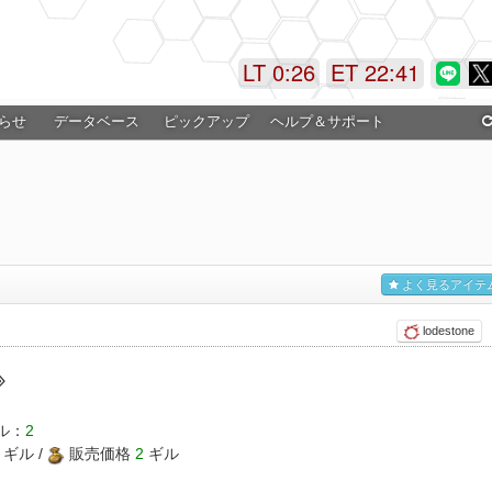
LT 0:26
ET 22:42
らせ
データベース
ピックアップ
ヘルプ＆サポート
よく見るアイテ
lodestone
ル：
2
ギル /
販売価格
2
ギル