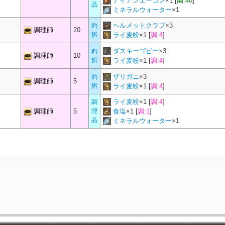
アイアンエーコン
×
1
[
園:40
]
品
ミネラルウォーター
×
1
ヘルメットクラブ
×
3
釣
調理師
20
餌
ライ麦粉
×
1
[
調:4
]
ダスキーゴビー
×
3
釣
調理師
10
餌
ライ麦粉
×
1
[
調:4
]
ザリガニ
×
3
釣
調理師
5
餌
ライ麦粉
×
1
[
調:4
]
ライ麦粉
×
1
[
調:4
]
調
調理師
5
理
食塩
×
1
[
調:1
]
品
ミネラルウォーター
×
1