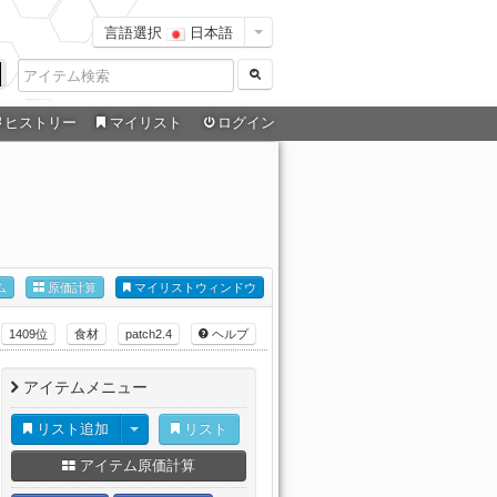
言語選択
日本語
ヒストリー
マイリスト
ログイン
ム
原価計算
マイリストウィンドウ
1409位
食材
patch2.4
ヘルプ
アイテムメニュー
リスト追加
リスト
アイテム原価計算