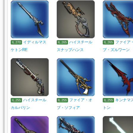
イディルマス
ハイスチール
ファイア
IL.270
IL.265
IL.265
ケトンRE
スナップハンス
ブ・ズルワーン
ハイスチール
ファイア・オ
キンナマ
IL.255
IL.255
IL.255
カルバリン
ブ・ソフィア
トン