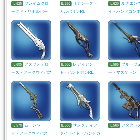
フレイムクロ
リナシータ・
ルナエン
IL.625
IL.620
IL.620
ークド・リボルバー
カルバリンRE
イ・ハンドゴン
アスフォデロ
レディアン
ブルーフ
IL.605
IL.600
IL.595
ース・アークウィバス
ト・ハンドガンRE
ー・マスケトン
ムーンワー
サンクティフ
アタクト
IL.570
IL.560
IL.560
ド・アークウィバス
ァイライト・ハンドガ