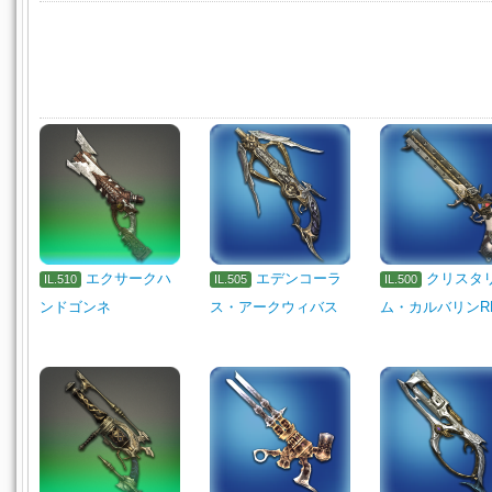
エクサークハ
エデンコーラ
クリスタ
IL.510
IL.505
IL.500
ンドゴンネ
ス・アークウィバス
ム・カルバリンR