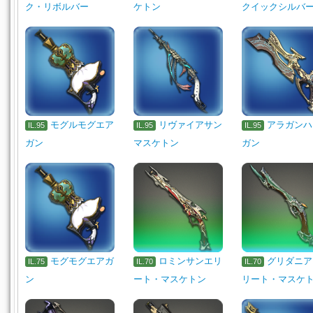
ク・リボルバー
ケトン
クイックシルバ
モグルモグエア
リヴァイアサン
アラガンハ
IL.95
IL.95
IL.95
ガン
マスケトン
ガン
モグモグエアガ
ロミンサンエリ
グリダニア
IL.75
IL.70
IL.70
ン
ート・マスケトン
リート・マスケ