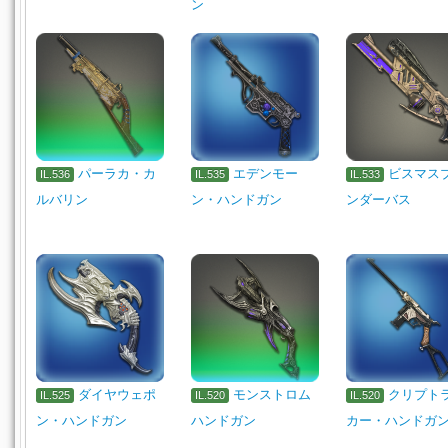
ン
パーラカ・カ
エデンモー
ビスマス
IL.536
IL.535
IL.533
ルバリン
ン・ハンドガン
ンダーバス
ダイヤウェポ
モンストロム
クリプト
IL.525
IL.520
IL.520
ン・ハンドガン
ハンドガン
カー・ハンドガ