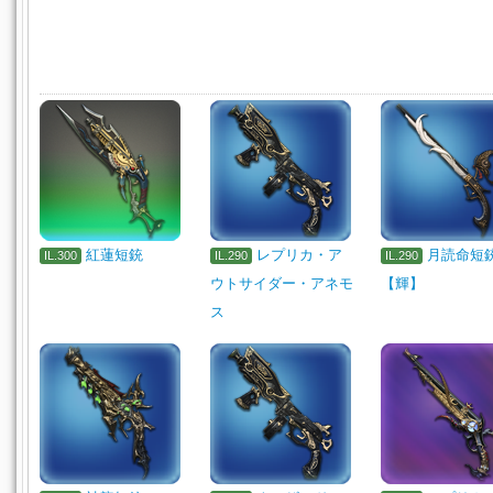
紅蓮短銃
レプリカ・ア
月読命短
IL.300
IL.290
IL.290
ウトサイダー・アネモ
【輝】
ス