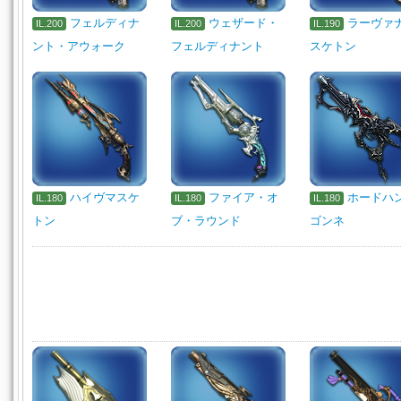
フェルディナ
ウェザード・
ラーヴァ
IL.200
IL.200
IL.190
ント・アウォーク
フェルディナント
スケトン
ハイヴマスケ
ファイア・オ
ホードハ
IL.180
IL.180
IL.180
トン
ブ・ラウンド
ゴンネ