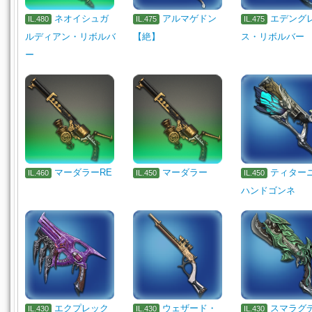
ネオイシュガ
アルマゲドン
エデング
IL.480
IL.475
IL.475
ルディアン・リボルバ
【絶】
ス・リボルバー
ー
マーダラーRE
マーダラー
ティター
IL.460
IL.450
IL.450
ハンドゴンネ
エクプレック
ウェザード・
スマラグ
IL.430
IL.430
IL.430