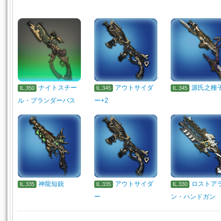
ナイトスチー
アウトサイダ
源氏之種
IL.350
IL.345
IL.345
ル・ブランダーバス
ー+2
神龍短銃
アウトサイダ
ロストア
IL.335
IL.335
IL.330
ー
ン・ハンドガン