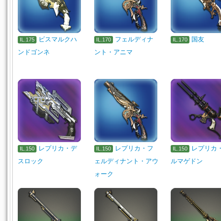
ビスマルクハ
フェルディナ
国友
IL.175
IL.170
IL.170
ンドゴンネ
ント・アニマ
レプリカ・デ
レプリカ・フ
レプリカ
IL.150
IL.150
IL.150
スロック
ェルディナント・アウ
ルマゲドン
ォーク