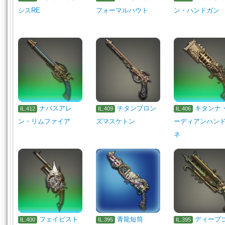
シスRE
フォーマルハウト
ン・ハンドガン
ナバスアレ
チタンブロン
キタンナ
IL.412
IL.409
IL.406
ン・リムファイア
ズマスケトン
ーディアンハン
ネ
フェイピスト
青龍短筒
ディープ
IL.400
IL.395
IL.395