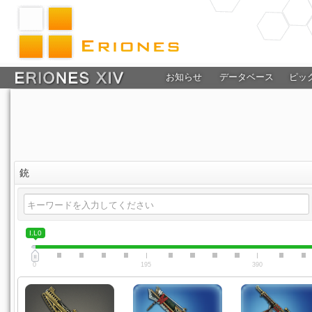
お知らせ
データベース
ピッ
銃
I.L0
0
195
390