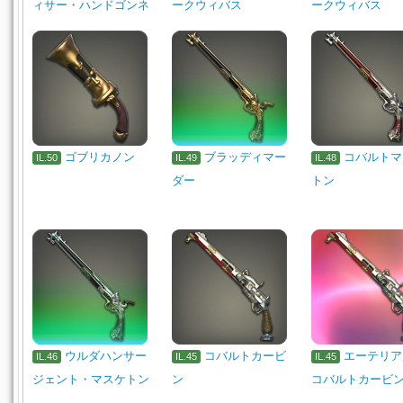
ィサー・ハンドゴンネ
ークウィバス
ークウィバス
ゴブリカノン
ブラッディマー
コバルトマ
IL.50
IL.49
IL.48
ダー
トン
ウルダハンサー
コバルトカービ
エーテリア
IL.46
IL.45
IL.45
ジェント・マスケトン
ン
コバルトカービ