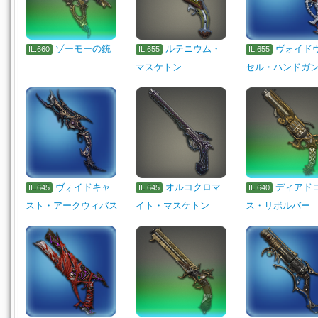
ゾーモーの銃
ルテニウム・
ヴォイド
IL.660
IL.655
IL.655
マスケトン
セル・ハンドガ
ヴォイドキャ
オルコクロマ
ディアド
IL.645
IL.645
IL.640
スト・アークウィバス
イト・マスケトン
ス・リボルバー