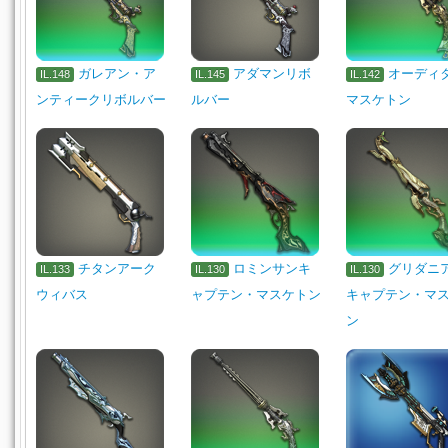
ガレアン・ア
アダマンリボ
オーディ
IL.148
IL.145
IL.142
ンティークリボルバー
ルバー
マスケトン
チタンアーク
ロミンサンキ
グリダニ
IL.133
IL.130
IL.130
ウィバス
ャプテン・マスケトン
キャプテン・マ
ン