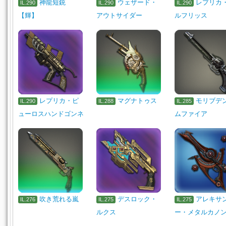
神龍短銃
ウェザード・
レプリカ
IL.290
IL.290
IL.290
【輝】
アウトサイダー
ルフリッス
レプリカ・ピ
マグナトゥス
モリブデ
IL.290
IL.288
IL.285
ューロスハンドゴンネ
ムファイア
吹き荒れる嵐
デスロック・
アレキサ
IL.276
IL.275
IL.275
ルクス
ー・メタルカノ