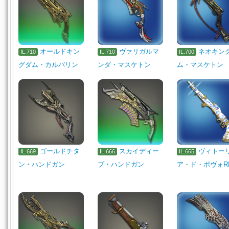
オールドキン
ヴァリガルマ
ネオキン
IL.710
IL.710
IL.700
グダム・カルバリン
ンダ・マスケトン
ム・マスケトン
ゴールドチタ
スカイディー
ヴィトー
IL.669
IL.666
IL.665
ン・ハンドガン
プ・ハンドガン
ア・ド・ポヴォR