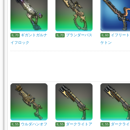
ギガントガルナ
ブランダーバス
イフリート
IL.70
IL.70
IL.60
イフロック
ケトン
ウルダハンオフ
ダークライトア
ダークライ
IL.55
IL.55
IL.55