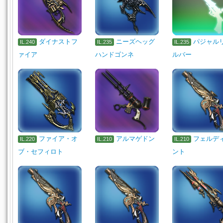
ダイナストフ
ニーズヘッグ
パジャル
IL.240
IL.235
IL.235
ァイア
ハンドゴンネ
ルバー
ファイア・オ
アルマゲドン
フェルデ
IL.220
IL.210
IL.210
ブ・セフィロト
ント