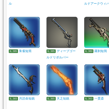
ル
ルドアークウィ
朱雀短筒
ディープゴー
羅刹短筒
IL.385
IL.385
IL.380
ルドリボルバー
月読命短銃
天之短銃
一貫斎
IL.365
IL.365
IL.360