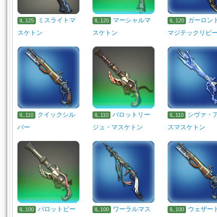
ミスライトマ
マーシャルマ
ガーロン
IL.125
IL.120
IL.120
スケトン
スケトン
マジテックリピ
クイックシル
パロットリー
シヴァ・
IL.110
IL.110
IL.110
バー
ジュ・マスケトン
スマスケトン
パロットビー
ワーラルマス
ウェザー
IL.100
IL.100
IL.100