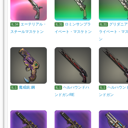
エーテリアル・
ロミンサンプラ
グリダニア
IL.34
IL.31
IL.31
スチールマスケトン
イベート・マスケトン
ライベート・マ
ン
魔戒銃:鋼
ヘルハウンドハ
ヘルハウン
IL.1
IL.1
IL.1
ンドガンRE
ンドガン