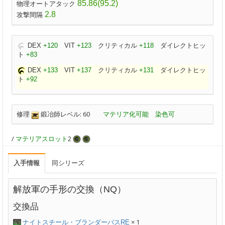
85.86(95.2)
物理オートアタック
2.8
攻撃間隔
DEX
+120
VIT
+123
クリティカル
+118
ダイレクトヒッ
ト
+83
DEX
+133
VIT
+137
クリティカル
+131
ダイレクトヒッ
ト
+92
修理
鍛冶師レベル: 60
マテリア化可能
染色可
/
マテリアスロット
2
入手情報
同シリーズ
解放軍の手形の交換（NQ）
交換品
× 1
ナイトスチール・ブランダーバスRE