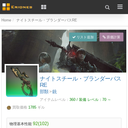
Home
ナイトスチール・ブランダーバスRE
リスト追加
原価計算
ナイトスチール・ブランダーバス
RE
部類
>
銃
アイテムレベル：
360 / 装備 レベル：
70
～
買取価格
1785
ギル
92(102)
物理基本性能