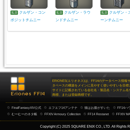
クルザン・コン
クルザン・ラウ
クルザン・
IL.0
IL.0
IL.0
ポジットチムニー
ンドチムニー
ーンチムニー
ERIONES(エリオネス)は、FF14のデータベース情
タベースの構築をメインに見やすく使いやすいを目標
サイトに記載されている会社名・製品名・システム名
商標、または登録商標です。
FinalFantasyXIV公式
エフエフ14アンテナ
猫はお腹がすいた
FF14
むーむーのネタ帳
FFXIV Armoury Collection
FF14 Restanet
FFXIV M
Copyright (C) 2025 SQUARE ENIX CO., LTD. All Rights R