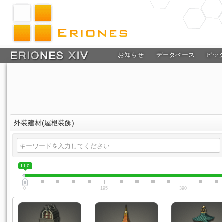
お知らせ
データベース
ピッ
外装建材(屋根装飾)
I.L0
0
195
390