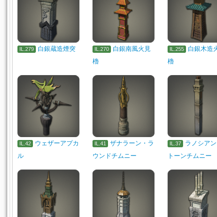
白銀蔵造煙突
白銀南風火見
白銀木造
IL.279
IL.270
IL.255
櫓
櫓
ウェザーアプカ
ザナラーン・ラ
ラノシアン
IL.42
IL.41
IL.37
ル
ウンドチムニー
トーンチムニー