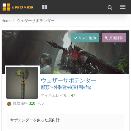
Home
ウェザーサボテンダー
リスト追加
原価計算
ウェザーサボテンダー
部類
>
外装建材(屋根装飾)
アイテムレベル：
47
買取価格
310
ギル
サボテンダーを象った風向計