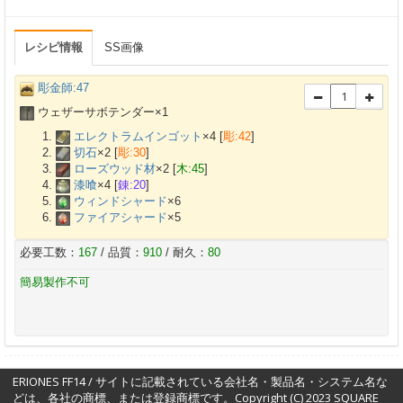
レシピ情報
SS画像
彫金師:47
ウェザーサボテンダー×
1
エレクトラムインゴット
×
4
[
彫:42
]
切石
×
2
[
彫:30
]
ローズウッド材
×
2
[
木:45
]
漆喰
×
4
[
錬:20
]
ウィンドシャード
×
6
ファイアシャード
×
5
必要工数：
167
/ 品質：
910
/ 耐久：
80
簡易製作不可
ERIONES FF14 / サイトに記載されている会社名・製品名・システム名な
どは、各社の商標、または登録商標です。Copyright (C) 2023 SQUARE