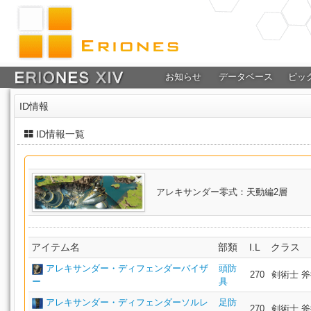
お知らせ
データベース
ピッ
ID情報
ID情報一覧
アレキサンダー零式：天動編2層
アイテム名
部類
I.L
クラス
アレキサンダー・ディフェンダーバイザ
頭防
270
剣術士 斧
ー
具
アレキサンダー・ディフェンダーソルレ
足防
270
剣術士 斧