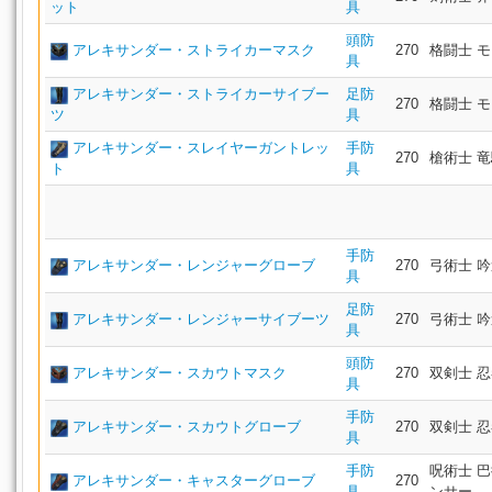
ット
具
頭防
アレキサンダー・ストライカーマスク
270
格闘士 モ
具
アレキサンダー・ストライカーサイブー
足防
270
格闘士 モ
ツ
具
アレキサンダー・スレイヤーガントレッ
手防
270
槍術士 
ト
具
手防
アレキサンダー・レンジャーグローブ
270
弓術士 吟
具
足防
アレキサンダー・レンジャーサイブーツ
270
弓術士 吟
具
頭防
アレキサンダー・スカウトマスク
270
双剣士 
具
手防
アレキサンダー・スカウトグローブ
270
双剣士 
具
手防
呪術士 巴
アレキサンダー・キャスターグローブ
270
具
ンサー