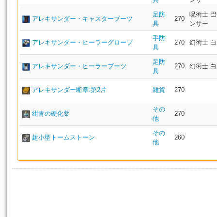
足防
呪術士 巴
アレキサンダー・キャスターブーツ
270
具
ンサー
手防
アレキサンダー・ヒーラーグローブ
270
幻術士 白
具
足防
アレキサンダー・ヒーラーブーツ
270
幻術士 白
具
アレキサンダー断章:第2片
雑貨
270
その
紺青の硬化薬
270
他
その
超小型トームストーン
260
他