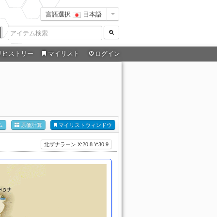
言語選択
日本語
ヒストリー
マイリスト
ログイン
ム
原価計算
マイリストウィンドウ
北ザナラーン X:20.8 Y:30.9