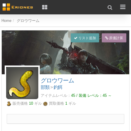
Home
グロウワーム
リスト追加
原価計算
グロウワーム
部類
>
釣餌
アイテムレベル：
45 / 装備 レベル：
45
～
販売価格
10
ギル
買取価格
1
ギル