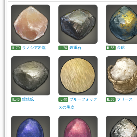
ラノシア岩塩
鉄重石
金鉱
IL.70
IL.70
IL.55
鏡鉄鉱
ブルーフォック
フリース
IL.43
IL.40
IL.38
スの毛皮