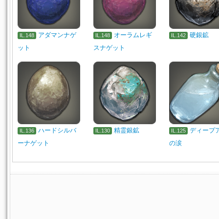
アダマンナゲ
オーラムレギ
硬銀鉱
IL.148
IL.148
IL.142
ット
スナゲット
ハードシルバ
精霊銀鉱
ディープ
IL.136
IL.130
IL.125
ーナゲット
の涙