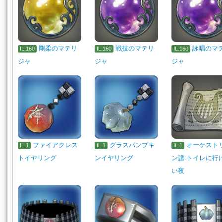
剛柔のマテリ
戦技のマテリ
詠唱のマ
IL.160
IL.160
IL.160
ジャ
ジャ
ジャ
ファイアクレス
グラスパンプキ
オーケスト
IL.1
IL.1
IL.1
トイヤリング
ンイヤリング
ン譜:トイレに行
い夜