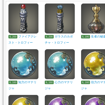
ファイアクレ
ガラスのカボ
生者の秘
IL.200
IL.200
IL.180
スト・トロフィー
チャ・トロフィー
知力のマテリ
心力のマテリ
信力のマ
IL.160
IL.160
IL.160
ジャ
ジャ
ジャ