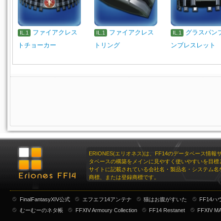
ファイアクレス
ファイアクレス
グラスパン
IL.1
IL.1
IL.1
トチョーカー
トリング
ンブレスレット
ERIONES(エリオネス)は、FF14のデータベース情
タベースの構築をメインに見やすく使いやすいを目標
サイトに記載されている会社名・製品名・システム名
商標、または登録商標です。
FinalFantasyXIV公式
エフエフ14アンテナ
猫はお腹がすいた
FF14
むーむーのネタ帳
FFXIV Armoury Collection
FF14 Restanet
FFXIV M