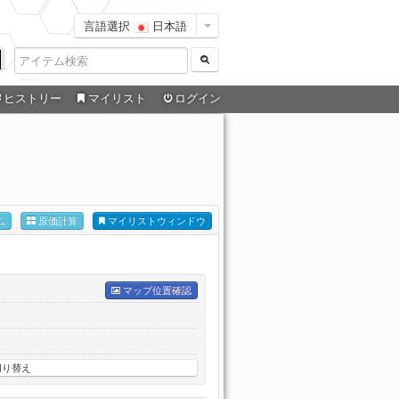
言語選択
日本語
ヒストリー
マイリスト
ログイン
ム
原価計算
マイリストウィンドウ
マップ位置確認
切り替え