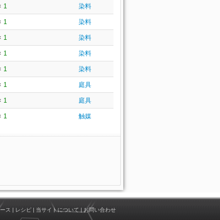
×
1
染料
×
1
染料
×
1
染料
×
1
染料
×
1
染料
×
1
庭具
×
1
庭具
×
1
触媒
ース
|
レシピ
|
当サイトについて
|
お問い合わせ