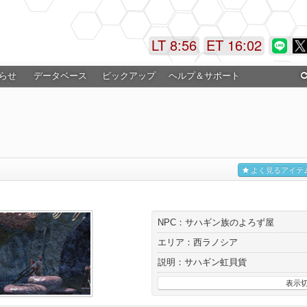
LT 8:56
ET 16:02
らせ
データベース
ピックアップ
ヘルプ＆サポート
よく見るアイテ
NPC：サハギン族のよろず屋
エリア：西ラノシア
説明：サハギン虹貝貨
表示