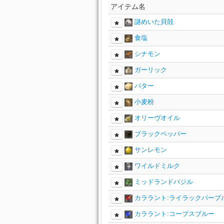
アイテム名
謎めいた貝殻
食塩
シナモン
ガーリック
バター
小麦粉
オリーヴオイル
ブラックペッパー
サンレモン
ワイルドミルク
ミッドランドバジル
カララント:ライラックパープ
カララント:コープスブルー