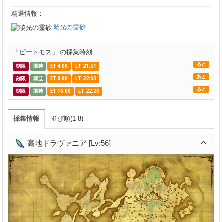
精選情報：
暁光の霊砂
「ピートモス」 の採集時刻
あと
刻限
園芸
ET 4:00
LT 21:51
あと
刻限
園芸
ET 8:00
LT 22:03
あと
刻限
園芸
ET 16:00
LT 22:26
採集情報
並び順(1-8)
高地ドラヴァニア [Lv:56]