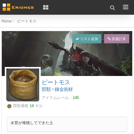
Home
ピートモス
リスト追加
原価計算
ピートモス
部類
>
錬金術材
アイテムレベル：
145
買取価格
14
ギル
水苔が堆積してできた土