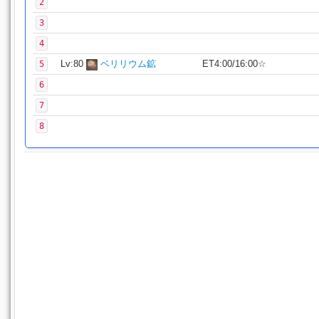
2
3
4
Lv:80
ベリリウム鉱
ET4:00/16:00☆
5
6
7
8