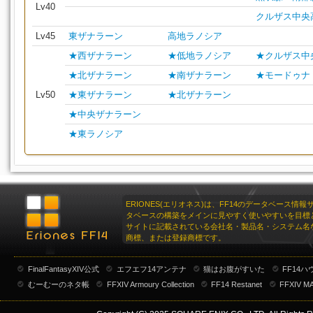
Lv40
クルザス中央
Lv45
東ザナラーン
高地ラノシア
★西ザナラーン
★低地ラノシア
★クルザス中
★北ザナラーン
★南ザナラーン
★モードゥナ
Lv50
★東ザナラーン
★北ザナラーン
★中央ザナラーン
★東ラノシア
ERIONES(エリオネス)は、FF14のデータベース情
タベースの構築をメインに見やすく使いやすいを目標
サイトに記載されている会社名・製品名・システム名
商標、または登録商標です。
FinalFantasyXIV公式
エフエフ14アンテナ
猫はお腹がすいた
FF14
むーむーのネタ帳
FFXIV Armoury Collection
FF14 Restanet
FFXIV M