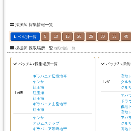
採掘師 採集情報一覧
レベル別一覧
5
10
15
20
25
30
35
40
採掘師 採取場所一覧
採取場所一覧
パッチ4.x採集場所一覧
パッチ3.x採
ギラバニア辺境地帯
高地
ヤンサ
Lv51
クル
紅玉海
クル
Lv65
紅玉海
アバ
紅玉海
ドラ
ギラバニア山岳地帯
低地
紅玉海
高地
ヤンサ
アバ
アジムステップ
クル
ギラバニア湖畔地帯
高地