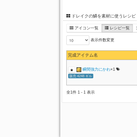
ドレイクの鱗を素材に使うレシピ
アイコン一覧
レシピ一覧
表示件数変更
完成アイテム名
瞬間強力にかわ
×1
販売 4248 ギル
全1件 1 - 1 表示