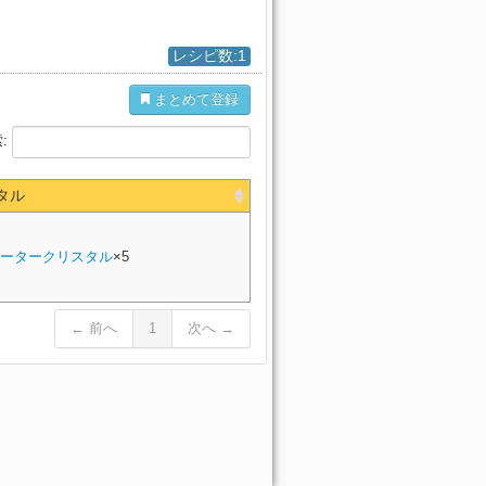
レシピ数:1
まとめて登録
:
タル
ータークリスタル
×5
← 前へ
1
次へ →