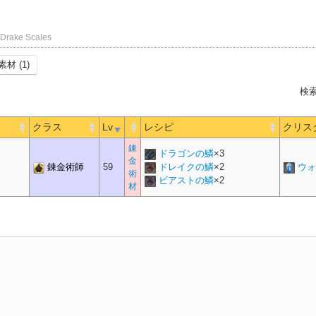
Drake Scales
素材 (1)
検索
クラス
Lv
レシピ
クリス
錬
ドラゴンの鱗
×
3
金
錬金術師
59
ドレイクの鱗
×
2
ウォ
術
ビアストの鱗
×
2
材