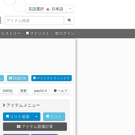
言語選択
日本語
ヒストリー
マイリスト
ログイン
ム
原価計算
マイリストウィンドウ
1693位
骨材
patch2.4
ヘルプ
アイテムメニュー
リスト追加
リスト
アイテム原価計算