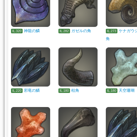
神龍の鱗
ガゼルの角
ケナガウ
IL.320
IL.282
IL.273
角
邪竜の鱗
枯角
天空珊瑚
IL.220
IL.180
IL.180