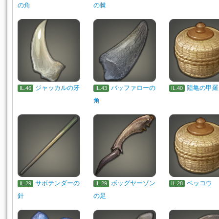
の角
の棘
ジャッカルの牙
バッファローの
陸亀の甲羅
IL.46
IL.43
IL.40
角
サボテンダーの
ボッグヤーゾン
ベッコウ
IL.29
IL.29
IL.28
針
の足