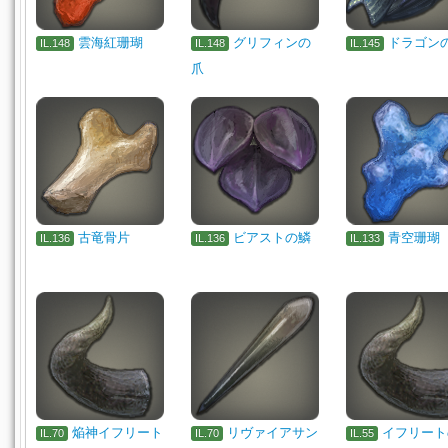
雲海紅珊瑚
グリフィンの
ドラゴン
IL.148
IL.148
IL.145
爪
古竜骨片
ビアストの鱗
青空珊瑚
IL.136
IL.136
IL.133
焔神イフリート
リヴァイアサン
イフリート
IL.70
IL.70
IL.55