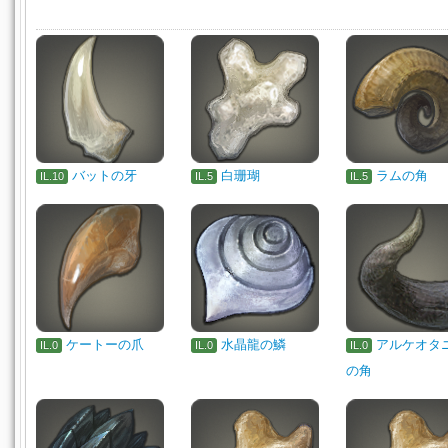
バットの牙
白珊瑚
ラムの角
IL.10
IL.5
IL.5
ケートーの爪
水晶龍の鱗
アルケオタ
IL.0
IL.0
IL.0
の角