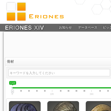
お知らせ
データベース
ピッ
骨材
I.L0
0
195
390