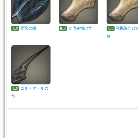
青龍の鱗
古代生物の骨
発掘隊向け
IL.0
IL.0
IL.0
片
ゴルデマールの
IL.0
角