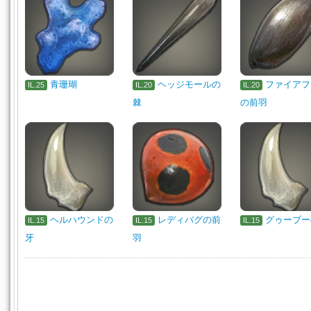
青珊瑚
ヘッジモールの
ファイアフ
IL.25
IL.20
IL.20
棘
の前羽
ヘルハウンドの
レディバグの前
グゥーブー
IL.15
IL.15
IL.15
牙
羽