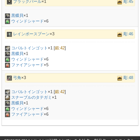
ブラックパール
×1
彫:45
黒蝶貝
×
1
ウィンドシャード
×6
レインボースプーン
×3
彫:46
コバルトインゴット
×
1
[
鍛:42
]
黒蝶貝
×
1
ウィンドシャード
×6
ファイアシャード
×5
弓角
×3
彫:48
コバルトインゴット
×
1
[
鍛:42
]
スナーブルのタテガミ
×
1
黒蝶貝
×
1
ウィンドシャード
×6
ファイアシャード
×6