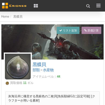
Home
黒蝶貝
リスト追加
原価計算
黒蝶貝
部類
>
水産物
アイテムレベル：
44
買取価格
11
ギル
灰海沿岸に棲息する黒銀色の二枚貝[魚拓額縁G2に設定可能] [ク
ラフターが用いる素材]