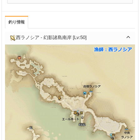
釣り情報
西ラノシア - 幻影諸島南岸 [Lv:50]