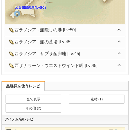
西ラノシア - 船隠しの港 [Lv:50]
西ラノシア - 船の墓場 [Lv:45]
西ラノシア - サプサ産卵地 [Lv:45]
西ザナラーン - ウエストウインド岬 [Lv:45]
黒蝶貝を使うレシピ
全て表示
素材 (1)
その他 (2)
アイテム名/レシピ