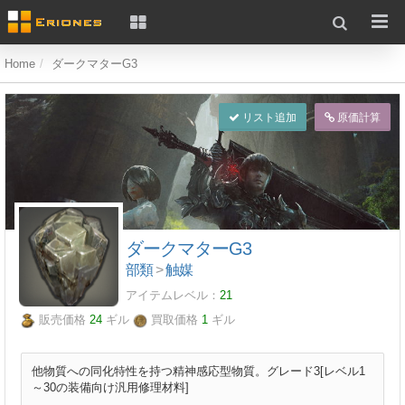
Home
ダークマターG3
リスト追加
原価計算
ダークマターG3
部類
>
触媒
アイテムレベル：
21
販売価格
24
ギル
買取価格
1
ギル
他物質への同化特性を持つ精神感応型物質。グレード3[レベル1
～30の装備向け汎用修理材料]