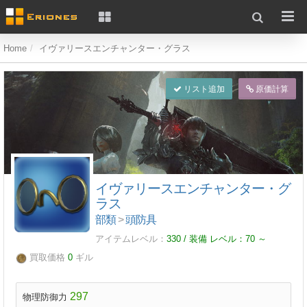
Home
イヴァリースエンチャンター・グラス
リスト追加
原価計算
イヴァリースエンチャンター・グ
ラス
部類
>
頭防具
アイテムレベル：
330 / 装備 レベル：
70
～
買取価格
0
ギル
297
物理防御力