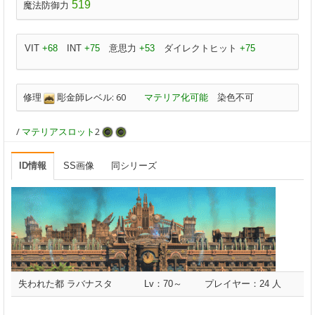
519
魔法防御力
VIT
+68
INT
+75
意思力
+53
ダイレクトヒット
+75
修理
彫金師レベル: 60
マテリア化可能
染色不可
/
マテリアスロット
2
ID情報
SS画像
同シリーズ
失われた都 ラバナスタ
Lv：70～
プレイヤー：24 人