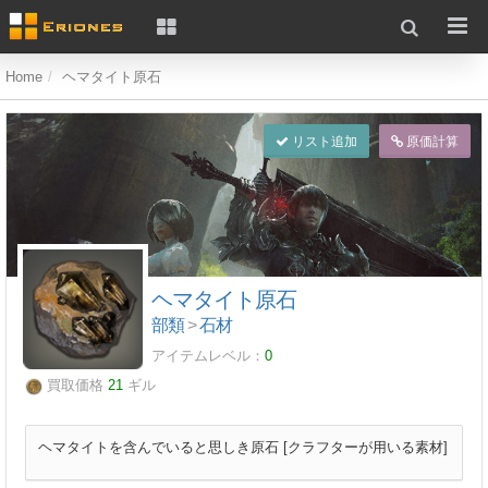
Home
ヘマタイト原石
リスト追加
原価計算
ヘマタイト原石
部類
>
石材
アイテムレベル：
0
買取価格
21
ギル
ヘマタイトを含んでいると思しき原石 [クラフターが用いる素材]