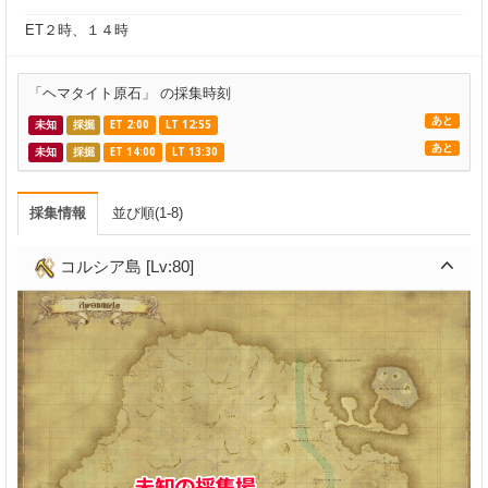
ET２時、１４時
「ヘマタイト原石」 の採集時刻
あと
未知
採掘
ET 2:00
LT 12:55
あと
未知
採掘
ET 14:00
LT 13:30
採集情報
並び順(1-8)
コルシア島 [Lv:80]