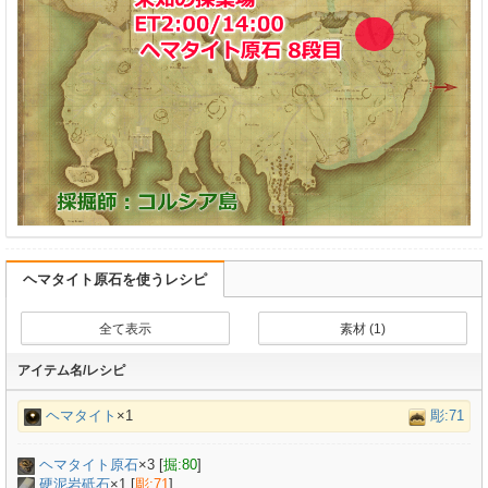
ヘマタイト原石を使うレシピ
全て表示
素材 (1)
アイテム名/レシピ
ヘマタイト
×1
彫:71
ヘマタイト原石
×
3
[
掘:80
]
硬泥岩砥石
×
1
[
彫:71
]