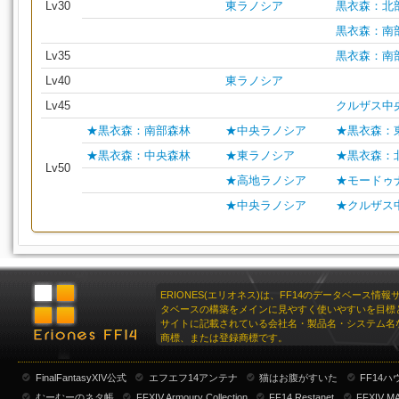
Lv30
東ラノシア
黒衣森：北
黒衣森：南
Lv35
黒衣森：南
Lv40
東ラノシア
Lv45
クルザス中
★黒衣森：南部森林
★中央ラノシア
★黒衣森：
★黒衣森：中央森林
★東ラノシア
★黒衣森：
Lv50
★高地ラノシア
★モードゥ
★中央ラノシア
★クルザス
ERIONES(エリオネス)は、FF14のデータベース情
タベースの構築をメインに見やすく使いやすいを目標
サイトに記載されている会社名・製品名・システム名
商標、または登録商標です。
FinalFantasyXIV公式
エフエフ14アンテナ
猫はお腹がすいた
FF14
むーむーのネタ帳
FFXIV Armoury Collection
FF14 Restanet
FFXIV M