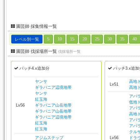
園芸師 採集情報一覧
レベル別一覧
5
10
15
20
25
30
35
40
園芸師 伐採場所一覧
伐採場所一覧
パッチ4.x追加分
パッチ3.x追加
ヤンサ
高地
Lv51
ギラバニア辺境地帯
高地
ヤンサ
アバ
紅玉海
低地
Lv56
ギラバニア山岳地帯
アバ
ギラバニア山岳地帯
高地
ギラバニア辺境地帯
アバ
紅玉海
アバ
紅玉海
クル
アジムステップ
Lv56
ドラ