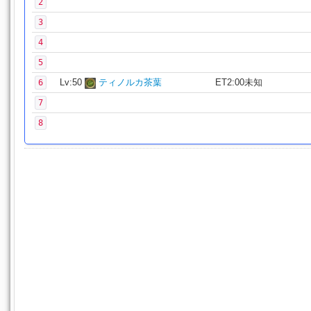
2
3
4
5
Lv:50
ティノルカ茶葉
ET2:00未知
6
7
8