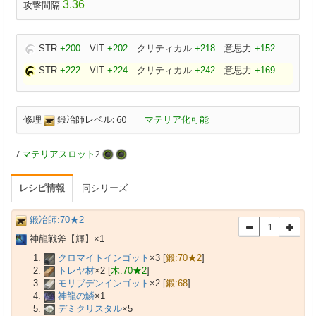
3.36
攻撃間隔
STR
+200
VIT
+202
クリティカル
+218
意思力
+152
STR
+222
VIT
+224
クリティカル
+242
意思力
+169
修理
鍛冶師レベル: 60
マテリア化可能
/
マテリアスロット
2
レシピ情報
同シリーズ
鍛冶師:70★2
神龍戦斧【輝】×
1
クロマイトインゴット
×
3
[
鍛:70★2
]
トレヤ材
×
2
[
木:70★2
]
モリブデンインゴット
×
2
[
鍛:68
]
神龍の鱗
×
1
デミクリスタル
×
5