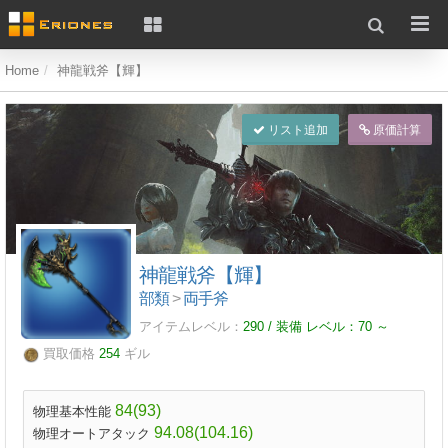
Home
神龍戦斧【輝】
リスト追加
原価計算
神龍戦斧【輝】
部類
>
両手斧
アイテムレベル：
290 / 装備 レベル：
70
～
買取価格
254
ギル
84(93)
物理基本性能
94.08(104.16)
物理オートアタック