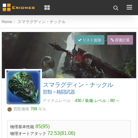
Home
スマラグディン・ナックル
リスト追加
原価計算
スマラグディン・ナックル
部類
>
格闘武器
アイテムレベル：
430 / 装備 レベル：
80
～
買取価格
709
ギル
85(95)
物理基本性能
72.53(81.06)
物理オートアタック