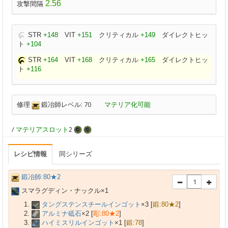
2.56
攻撃間隔
STR
+148
VIT
+151
クリティカル
+149
ダイレクトヒッ
ト
+104
STR
+164
VIT
+168
クリティカル
+165
ダイレクトヒッ
ト
+116
修理
鍛冶師レベル: 70
マテリア化可能
/
マテリアスロット
2
レシピ情報
同シリーズ
鍛冶師:80★2
スマラグディン・ナックル×
1
タングステンスチールインゴット
×
3
[
鍛:80★2
]
アルミナ砥石
×
2
[
彫:80★2
]
ハイミスリルインゴット
×
1
[
鍛:78
]