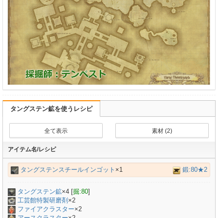
タングステン鉱を使うレシピ
全て表示
素材 (2)
アイテム名/レシピ
タングステンスチールインゴット
×1
鍛:80★2
タングステン鉱
×
4
[
掘:80
]
工芸館特製研磨剤
×
2
ファイアクラスター
×2
アースクラスター
×2