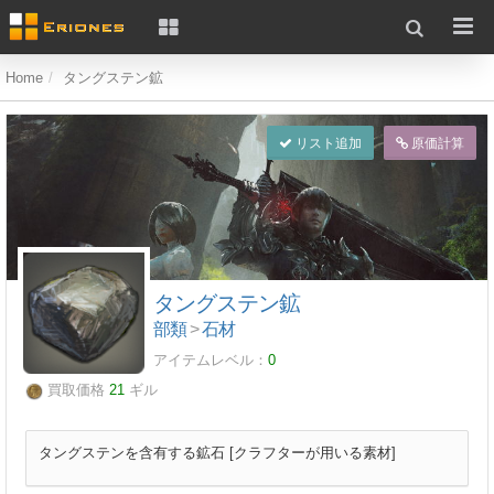
Home
タングステン鉱
リスト追加
原価計算
タングステン鉱
部類
>
石材
アイテムレベル：
0
買取価格
21
ギル
タングステンを含有する鉱石 [クラフターが用いる素材]