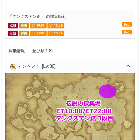
「タングステン鉱」 の採集時刻
あと
伝説
採掘
ET 10:00
LT 15:39
あと
伝説
採掘
ET 22:00
LT 15:04
採集情報
並び順(1-8)
テンペスト [Lv:80]