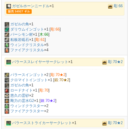
ガゼルホーンニードル
×1
彫:66
販売 34927 ギル
ガゼルの角
×
1
ダリウムインゴット
×
1
[
彫:66
]
パーシモン材
×
1
[
木:66
]
粘板岩砥石
×
1
[
彫:61
]
ウィンドクリスタル
×5
ファイアクリスタル
×4
パラーススレイヤーサークレット
×1
彫:70★2
パラースインゴット
×
2
[
彫:70★2
]
クロマイトインゴット
×
1
[
鍛:70★2
]
ガゼルの角
×
1
ロードナイト
×
1
[
彫:70
]
悠久の霊砂
×
2
剛力の霊水G2
×
1
[
錬:70★2
]
ウィンドクラスター
×2
ファイアクラスター
×2
パラースストライカーサークレット
×1
彫:70★2