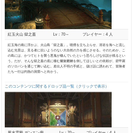
紅玉火山 獄之蓋
Lv：70～
プレイヤー：4 人
紅玉海の南に浮かぶ、火山島「獄之蓋」。噴煙を立ち上らせ、溶岩を海へと流し
込む光景は、見る者に抗いようのない大自然の力を感じさせる。そのためか、こ
の島には、かつてヒトを襲う悪鬼が棲んでいたという恐ろしげな伝説が残るとい
う。だが、そんな獄之蓋の底に棲む魑魅魍魎を倒してほしいとの依頼が、碧甲羅
のソロバンを通じて舞い込む。差出人不明の手紙と、儲け話に誘われて、冒険者
たち一行は灼熱の洞窟へと向かう。
このコンテンツに関するドロップ品一覧（クリックで表示）
風水霊殿 ガンエン廟
Lv：70～
プレイヤー：4 人