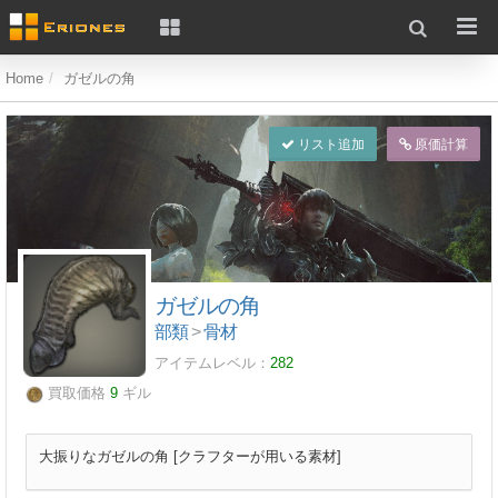
Home
ガゼルの角
リスト追加
原価計算
ガゼルの角
部類
>
骨材
アイテムレベル：
282
買取価格
9
ギル
大振りなガゼルの角 [クラフターが用いる素材]