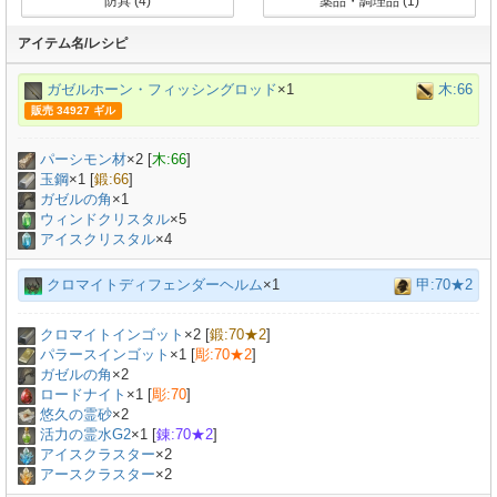
防具 (4)
薬品・調理品 (1)
アイテム名/レシピ
ガゼルホーン・フィッシングロッド
×1
木:66
販売 34927 ギル
パーシモン材
×
2
[
木:66
]
玉鋼
×
1
[
鍛:66
]
ガゼルの角
×
1
ウィンドクリスタル
×5
アイスクリスタル
×4
クロマイトディフェンダーヘルム
×1
甲:70★2
クロマイトインゴット
×
2
[
鍛:70★2
]
パラースインゴット
×
1
[
彫:70★2
]
ガゼルの角
×
2
ロードナイト
×
1
[
彫:70
]
悠久の霊砂
×
2
活力の霊水G2
×
1
[
錬:70★2
]
アイスクラスター
×2
アースクラスター
×2