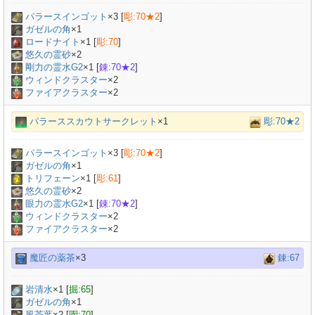
パラースインゴット
×
3
[
彫:70★2
]
ガゼルの角
×
1
ロードナイト
×
1
[
彫:70
]
悠久の霊砂
×
2
剛力の霊水G2
×
1
[
錬:70★2
]
ウィンドクラスター
×2
ファイアクラスター
×2
パラーススカウトサークレット
×1
彫:70★2
パラースインゴット
×
3
[
彫:70★2
]
ガゼルの角
×
1
トリフェーン
×
1
[
彫:61
]
悠久の霊砂
×
2
眼力の霊水G2
×
1
[
錬:70★2
]
ウィンドクラスター
×2
ファイアクラスター
×2
魔匠の薬茶
×3
錬:67
岩清水
×
1
[
掘:65
]
ガゼルの角
×
1
風茶葉
×
2
[
園:70
]