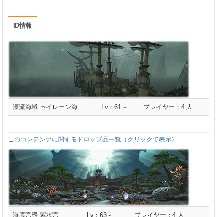
ID情報
漂流海域 セイレーン海
Lv：61～
プレイヤー：4 人
このコンテンツに関するドロップ品一覧（クリックで表示）
海底宮殿 紫水宮
Lv：63～
プレイヤー：4 人