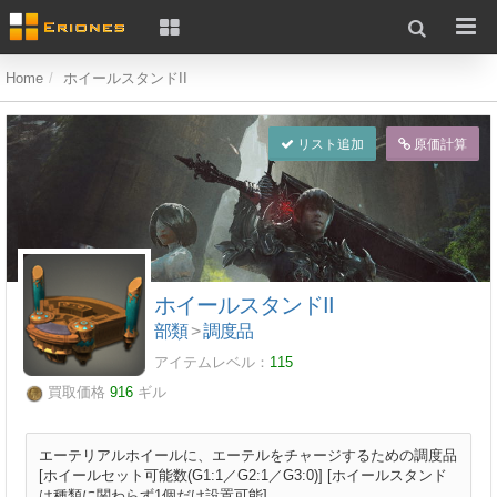
Home
ホイールスタンドII
リスト追加
原価計算
ホイールスタンドII
部類
>
調度品
アイテムレベル：
115
買取価格
916
ギル
エーテリアルホイールに、エーテルをチャージするための調度品
[ホイールセット可能数(G1:1／G2:1／G3:0)] [ホイールスタンド
は種類に関わらず1個だけ設置可能]