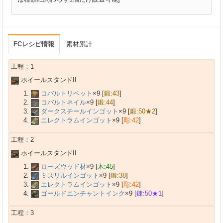
FCレシピ情報
素材累計
工程：1
ホイールスタンドII
コバルトリベット
×9 [
鍛:43
]
コバルトネイル
×9 [
鍛:44
]
ダークスチールインゴット
×9 [
鍛:50★2
]
エレクトラムインゴット
×9 [
彫:42
]
工程：2
ホイールスタンドII
ローズウッド材
×9 [
木:45
]
ミスリルインゴット
×9 [
鍛:38
]
エレクトラムインゴット
×9 [
彫:42
]
ゴールドエンチャントインク
×9 [
錬:50★1
]
工程：3