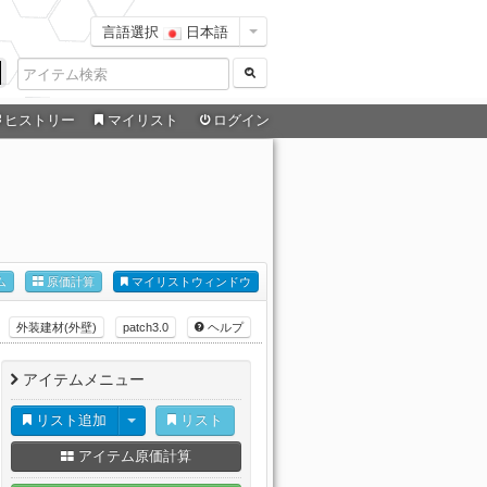
言語選択
日本語
ヒストリー
マイリスト
ログイン
ム
原価計算
マイリストウィンドウ
外装建材(外壁)
patch3.0
ヘルプ
アイテムメニュー
リスト追加
リスト
アイテム原価計算