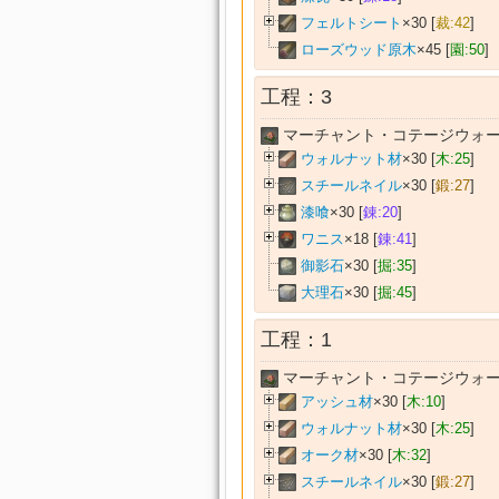
フェルトシート
×30 [
裁:42
]
ローズウッド原木
×45 [
園:50
]
工程：3
マーチャント・コテージウォー
ウォルナット材
×30 [
木:25
]
スチールネイル
×30 [
鍛:27
]
漆喰
×30 [
錬:20
]
ワニス
×18 [
錬:41
]
御影石
×30 [
掘:35
]
大理石
×30 [
掘:45
]
工程：1
マーチャント・コテージウォー
アッシュ材
×30 [
木:10
]
ウォルナット材
×30 [
木:25
]
オーク材
×30 [
木:32
]
スチールネイル
×30 [
鍛:27
]