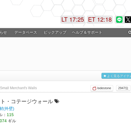
LT 17:25
ET 12:18
らせ
データベース
ピックアップ
ヘルプ＆サポート
よく見るアイテ
Small Merchant's Walls
lodestone
2947位
ント・コテージウォール
材(外壁)
ル：
115
074
ギル