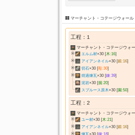
マーチャント・コテージウォール
工程：1
マーチャント・コテージウォー
エルム材
×30 [
木:16
]
アイアンネイル
×30 [
鍛:16
]
切石
×30 [
彫:30
]
焼過煉瓦
×30 [
錬:39
]
泥岩
×30 [
掘:20
]
スプルース原木
×30 [
園:50
]
工程：2
マーチャント・コテージウォー
ユー材
×30 [
木:21
]
アイアンネイル
×30 [
鍛:16
]
煉瓦
×30 [
錬:18
]