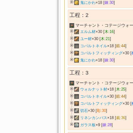
鬼にかわ
×18 [
錬:30
]
工程：2
マーチャント・コテージウォー
エルム材
×30 [
木:16
]
ユー材
×30 [
木:21
]
コバルトネイル
×18 [
鍛:44
]
コバルトフィッティング
×30 [
鬼にかわ
×18 [
錬:30
]
工程：3
マーチャント・コテージウォー
ウォルナット材
×18 [
木:25
]
コバルトネイル
×30 [
鍛:44
]
コバルトフィッティング
×30 [
切石
×30 [
彫:30
]
リネンカンバス
×18 [
裁:36
]
ガラス板
×9 [
錬:28
]