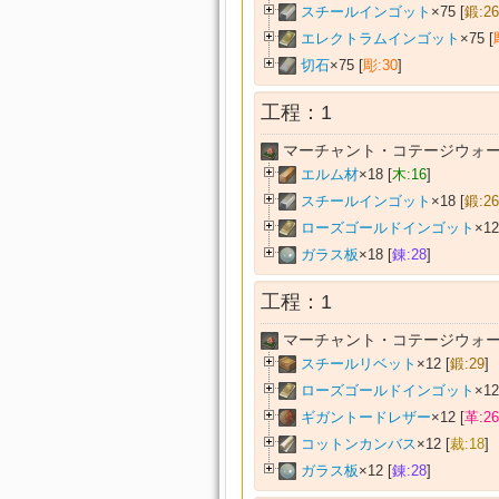
スチールインゴット
×75 [
鍛:26
エレクトラムインゴット
×75 [
切石
×75 [
彫:30
]
工程：1
マーチャント・コテージウォー
エルム材
×18 [
木:16
]
スチールインゴット
×18 [
鍛:26
ローズゴールドインゴット
×12
ガラス板
×18 [
錬:28
]
工程：1
マーチャント・コテージウォー
スチールリベット
×12 [
鍛:29
]
ローズゴールドインゴット
×12
ギガントードレザー
×12 [
革:26
コットンカンバス
×12 [
裁:18
]
ガラス板
×12 [
錬:28
]