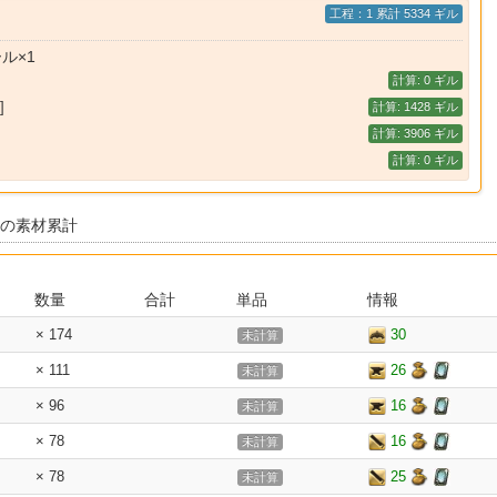
工程：1 累計 5334 ギル
ル×1
計算: 0 ギル
]
計算: 1428 ギル
計算: 3906 ギル
計算: 0 ギル
 の素材累計
数量
合計
単品
情報
× 174
30
未計算
× 111
26
未計算
× 96
16
未計算
× 78
16
未計算
× 78
25
未計算