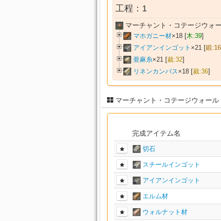
工程：1
マーチャント・コテージウォー
マホガニー材
×18 [
木:39
]
アイアンインゴット
×21 [
鍛:16
亜麻糸
×21 [
裁:32
]
リネンカンバス
×18 [
裁:36
]
マーチャント・コテージウォール
完成アイテム名
切石
スチールインゴット
アイアンインゴット
エルム材
ウォルナット材