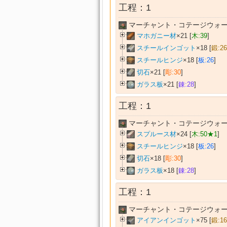
工程：1
マーチャント・コテージウォー
マホガニー材
×21 [
木:39
]
スチールインゴット
×18 [
鍛:26
スチールヒンジ
×18 [
板:26
]
切石
×21 [
彫:30
]
ガラス板
×21 [
錬:28
]
工程：1
マーチャント・コテージウォー
スプルース材
×24 [
木:50★1
]
スチールヒンジ
×18 [
板:26
]
切石
×18 [
彫:30
]
ガラス板
×18 [
錬:28
]
工程：1
マーチャント・コテージウォー
アイアンインゴット
×75 [
鍛:16