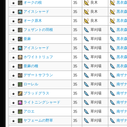
オークの枝
良木
黒衣森
35
アイスシャード
良木
黒衣森
35
オーク原木
良木
黒衣森
35
フェザントの羽根
草刈場
黒衣森
35
亜麻
草刈場
黒衣森
35
アイスシャード
草刈場
黒衣森
35
ホワイトトリュフ
草刈場
黒衣森
35
亜麻の種
草刈場
黒衣森
35
デザートサフラン
草刈場
南ザナ
35
ローレル
草刈場
南ザナ
35
ブラッドグラス
草刈場
南ザナ
35
ライトニングシャード
草刈場
南ザナ
35
アロエ
草刈場
南ザナ
35
ヤフェームの野草
草刈場
南ザナ
35