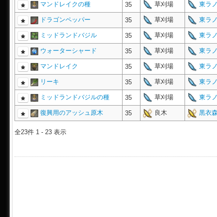
マンドレイクの種
草刈場
東ラノ
35
ドラゴンペッパー
草刈場
東ラノ
35
ミッドランドバジル
草刈場
東ラノ
35
ウォーターシャード
草刈場
東ラノ
35
マンドレイク
草刈場
東ラノ
35
リーキ
草刈場
東ラノ
35
ミッドランドバジルの種
草刈場
東ラノ
35
復興用のアッシュ原木
良木
黒衣森
35
全23件 1 - 23 表示