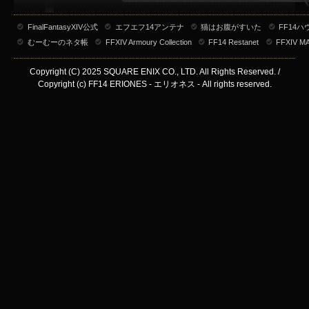
FinalFantasyXIV公式
エフエフ14アンテナ
猫はお腹がすいた
FF14
むーむーのネタ帳
FFXIV Armoury Collection
FF14 Restanet
FFXIV M
Copyright (C) 2025 SQUARE ENIX CO., LTD. All Rights Reserved. /
Copyright (c) FF14 ERIONES - エリオネス - All rights reserved.