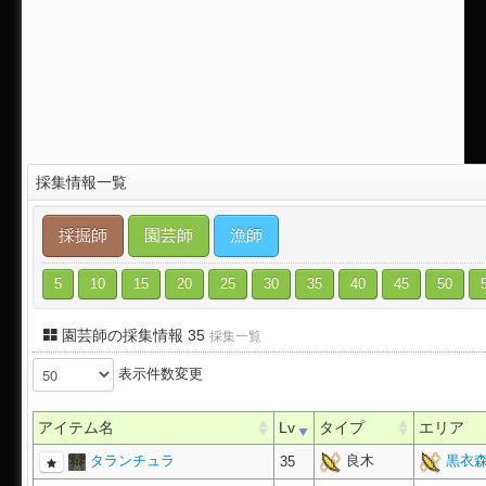
採集情報一覧
採掘師
園芸師
漁師
5
10
15
20
25
30
35
40
45
50
園芸師の採集情報 35
採集一覧
表示件数変更
アイテム名
Lv
タイプ
エリア
タランチュラ
良木
黒衣森
35