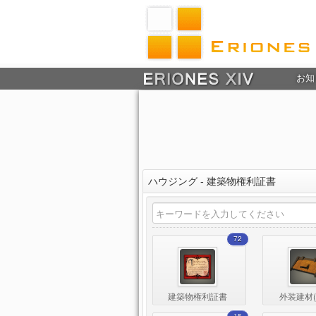
お知
ハウジング - 建築物権利証書
72
建築物権利証書
外装建材(