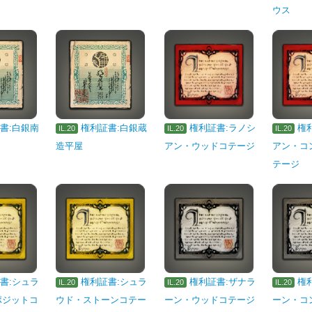
ウス
書:白銀南
権利証書:白銀蔵
権利証書:ラノシ
権
IL.20
IL.20
IL.20
造平屋
アン・ウッドコテージ
アン・コ
テージ
書:シュラ
権利証書:シュラ
権利証書:ザナラ
権
IL.20
IL.20
IL.20
ポジットコ
ウド・ストーンコテー
ーン・ウッドコテージ
ーン・コ