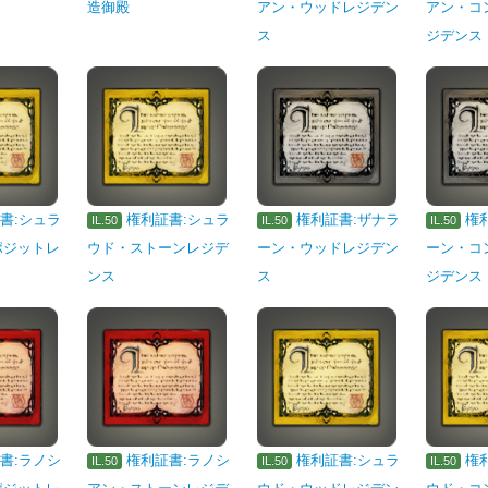
造御殿
アン・ウッドレジデン
アン・コ
ス
ジデンス
書:シュラ
権利証書:シュラ
権利証書:ザナラ
権
IL.50
IL.50
IL.50
ポジットレ
ウド・ストーンレジデ
ーン・ウッドレジデン
ーン・コ
ンス
ス
ジデンス
書:ラノシ
権利証書:ラノシ
権利証書:シュラ
権
IL.50
IL.50
IL.50