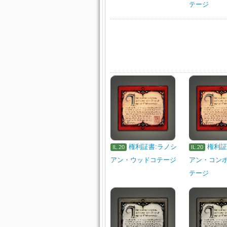
テージ
権利証書:ラノシ
権利証
IL.20
IL.20
アン・ウッドコテージ
アン・コン
テージ