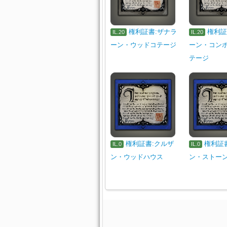
権利証書:ザナラ
権利証
IL.20
IL.20
ーン・ウッドコテージ
ーン・コン
テージ
権利証書:クルザ
権利証
IL.0
IL.0
ン・ウッドハウス
ン・ストー