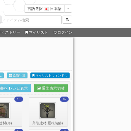
言語選択
日本語
ヒストリー
マイリスト
ログイン
ム
原価計算
マイリストウィンドウ
書を レシピ表示
通常表示切替
15
15
建材(扉)
外装建材(屋根装飾)