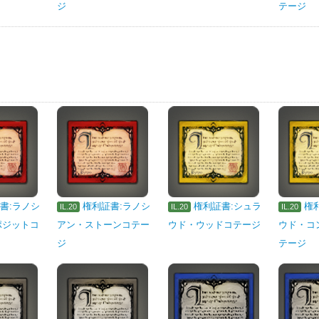
ジ
テージ
書:ラノシ
権利証書:ラノシ
権利証書:シュラ
権
IL.20
IL.20
IL.20
ポジットコ
アン・ストーンコテー
ウド・ウッドコテージ
ウド・コ
ジ
テージ