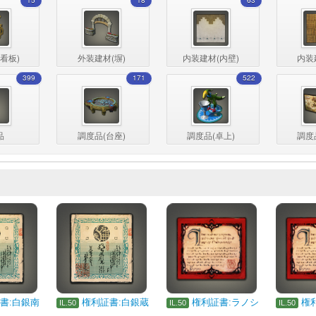
15
18
63
看板)
外装建材(塀)
内装建材(内壁)
内装
399
171
522
品
調度品(台座)
調度品(卓上)
調度
書:白銀南
権利証書:白銀蔵
権利証書:ラノシ
権
IL.50
IL.50
IL.50