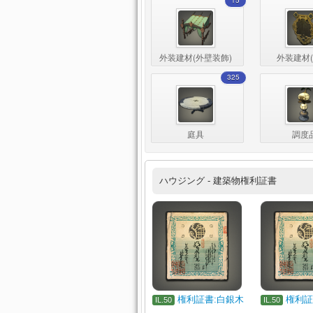
15
外装建材(外壁装飾)
外装建材(
325
庭具
調度
ハウジング - 建築物権利証書
権利証書:白銀木
権利証
IL.50
IL.50