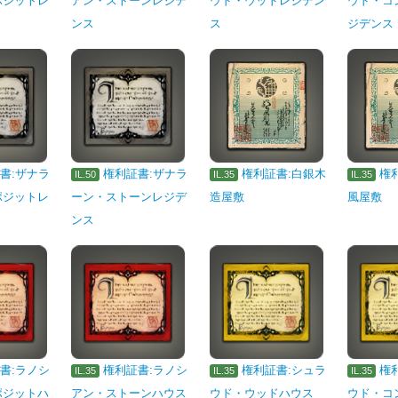
ポジットレ
アン・ストーンレジデ
ウド・ウッドレジデン
ウド・コ
ンス
ス
ジデンス
書:ザナラ
権利証書:ザナラ
権利証書:白銀木
権
IL.50
IL.35
IL.35
ポジットレ
ーン・ストーンレジデ
造屋敷
風屋敷
ンス
書:ラノシ
権利証書:ラノシ
権利証書:シュラ
権
IL.35
IL.35
IL.35
ポジットハ
アン・ストーンハウス
ウド・ウッドハウス
ウド・コ