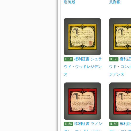
造御殿
風御殿
権利証書:シュラ
権利証
IL.50
IL.50
ウド・ウッドレジデン
ウド・コン
ス
ジデンス
権利証書:ラノシ
権利証
IL.50
IL.50