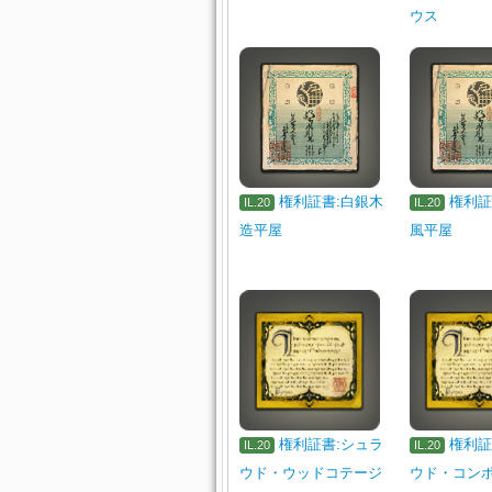
ウス
権利証書:白銀木
権利証
IL.20
IL.20
造平屋
風平屋
権利証書:シュラ
権利証
IL.20
IL.20
ウド・ウッドコテージ
ウド・コン