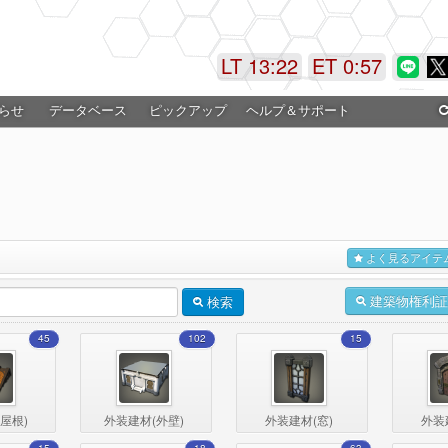
LT 13:22
ET 0:57
らせ
データベース
ピックアップ
ヘルプ＆サポート
よく見るアイテ
建築物権利証
検索
45
102
15
屋根)
外装建材(外壁)
外装建材(窓)
外装