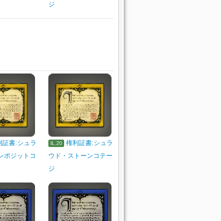
ジ
利証書:シュラ
権利証書:シュラ
IL.20
ンポジットコ
ウド・ストーンコテー
ジ