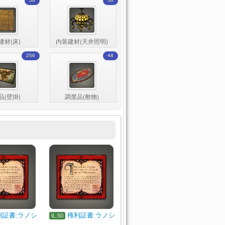
56
56
建材(床)
内装建材(天井照明)
256
48
品(壁掛)
調度品(敷物)
利証書:ラノシ
権利証書:ラノシ
IL.50