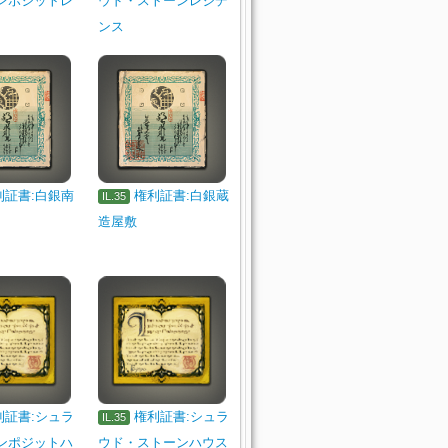
ンポジットレ
ウド・ストーンレジデ
ンス
利証書:白銀南
権利証書:白銀蔵
IL.35
造屋敷
利証書:シュラ
権利証書:シュラ
IL.35
ンポジットハ
ウド・ストーンハウス