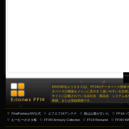
ERIONES(エリオネス)は、FF14のデータベース情
タベースの構築をメインに見やすく使いやすいを目標
サイトに記載されている会社名・製品名・システム名
商標、または登録商標です。
FinalFantasyXIV公式
エフエフ14アンテナ
猫はお腹がすいた
FF14
むーむーのネタ帳
FFXIV Armoury Collection
FF14 Restanet
FFXIV M