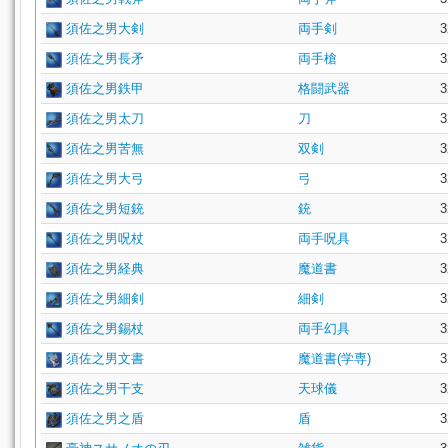
須佐之男大剣
両手剣
3
須佐之男長矛
両手槍
3
須佐之男鉄甲
格闘武器
3
須佐之男太刀
刀
3
須佐之男苦無
双剣
3
須佐之男大弓
弓
3
須佐之男短銃
銃
3
須佐之男呪杖
両手呪具
3
須佐之男経典
魔道書
3
須佐之男細剣
細剣
3
須佐之男錫杖
両手幻具
3
須佐之男文書
魔道書(学専)
3
須佐之男干支
天球儀
3
須佐之男之盾
盾
3