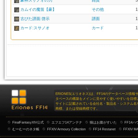
豪神スサノオの刃
雑貨
3
カムイの魔笛【豪】
その他
1
古びた譜面:啓示
譜面
1
カード:スサノオ
カード
1
ERIONES(エリオネス)は、FF14のデータベース情
タベースの構築をメインに見やすく使いやすいを目標
サイトに記載されている会社名・製品名・システム名
商標、または登録商標です。
FinalFantasyXIV公式
エフエフ14アンテナ
猫はお腹がすいた
FF14
むーむーのネタ帳
FFXIV Armoury Collection
FF14 Restanet
FFXIV M