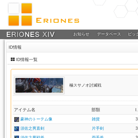
お知らせ
データベース
ピッ
ID情報
ID情報一覧
極スサノオ討滅戦
アイテム名
部類
I
豪神のトーテム像
雑貨
3
須佐之男直剣
片手剣
3
須佐之男戦斧
両手斧
3