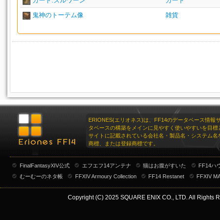
カード:ズルワーン
カード
鬼神のトーテム像
雑貨
ERIONES(エリオネス)は、FF14のデータベース情
タベースの構築をメインに見やすく使いやすいを目標
サイトに記載されている会社名・製品名・システム名
商標、または登録商標です。
FinalFantasyXIV公式
エフエフ14アンテナ
猫はお腹がすいた
FF14
むーむーのネタ帳
FFXIV Armoury Collection
FF14 Restanet
FFXIV M
Copyright (C) 2025 SQUARE ENIX CO., LTD. All Rights R