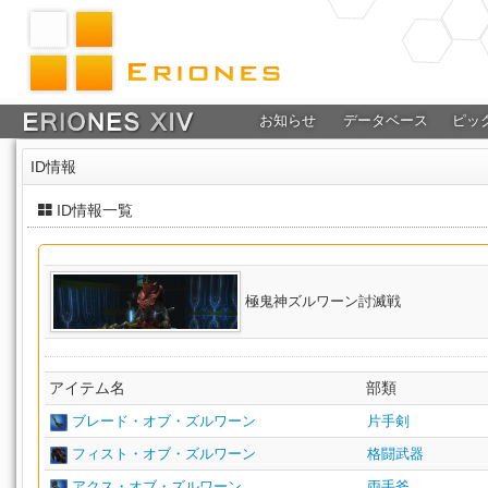
お知らせ
データベース
ピッ
ID情報
ID情報一覧
極鬼神ズルワーン討滅戦
アイテム名
部類
ブレード・オブ・ズルワーン
片手剣
フィスト・オブ・ズルワーン
格闘武器
アクス・オブ・ズルワーン
両手斧