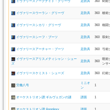
イヴァリースアークナイト・グリーヴ
足防具
360
剣術
イヴァリースウーラン・グリーヴ
足防具
360
槍術
イヴァリースシカリ・グリーヴ
足防具
360
格闘
イヴァリースシーフ・ブーツ
足防具
360
双剣
イヴァリースアーチャー・ブーツ
足防具
360
弓術
イヴァリースアリスメティシャン・シュー
呪術
足防具
360
ズ
ンサ
イヴァリースケミスト・シューズ
足防具
360
幻術
ミニオ
労働八号
1
ン
オーケストリオン譜:ギルヴェガンの謎
譜面
1
オーケストリオン譜:Apoplexy
譜面
1