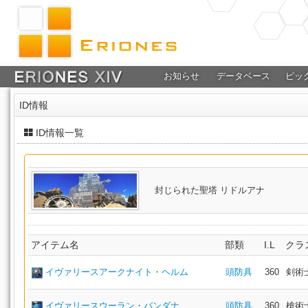
お知らせ
データベース
ピッ
ID情報
ID情報一覧
封じられた聖塔 リドルアナ
アイテム名
部類
I.L
クラ
イヴァリースアークナイト・ヘルム
頭防具
360
剣術
イヴァリースウーラン・バンダナ
頭防具
360
槍術