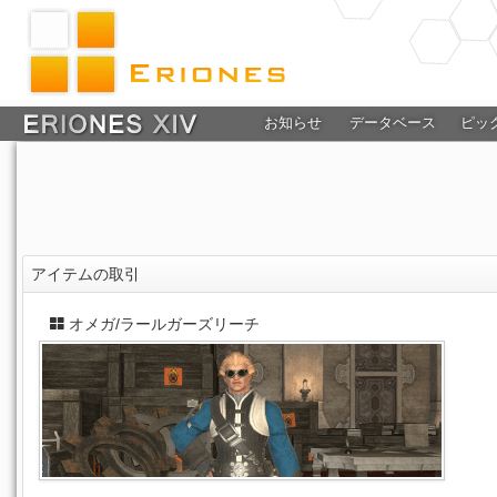
お知らせ
データベース
ピッ
アイテムの取引
オメガ/ラールガーズリーチ