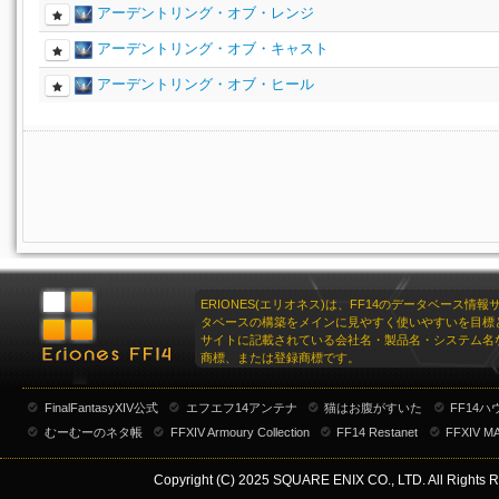
アーデントリング・オブ・レンジ
アーデントリング・オブ・キャスト
アーデントリング・オブ・ヒール
ERIONES(エリオネス)は、FF14のデータベース情
タベースの構築をメインに見やすく使いやすいを目標
サイトに記載されている会社名・製品名・システム名
商標、または登録商標です。
FinalFantasyXIV公式
エフエフ14アンテナ
猫はお腹がすいた
FF14
むーむーのネタ帳
FFXIV Armoury Collection
FF14 Restanet
FFXIV M
Copyright (C) 2025 SQUARE ENIX CO., LTD. All Rights R