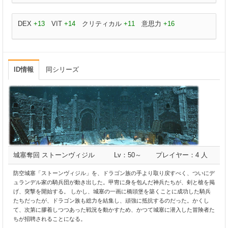
DEX
+13
VIT
+14
クリティカル
+11
意思力
+16
ID情報
同シリーズ
城塞奪回 ストーンヴィジル
Lv：50～
プレイヤー：4 人
防空城塞「ストーンヴィジル」を、ドラゴン族の手より取り戻すべく、ついにデ
ュランデル家の騎兵団が動き出した。甲冑に身を包んだ神兵たちが、剣と槍を掲
げ、突撃を開始する。 しかし、城塞の一画に橋頭堡を築くことに成功した騎兵
たちだったが、ドラゴン族も総力を結集し、頑強に抵抗するのだった。かくし
て、次第に膠着しつつあった戦況を動かすため、かつて城塞に潜入した冒険者た
ちが招聘されることになる。