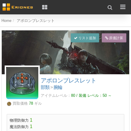
Home
アポロンブレスレット
リスト追加
原価計算
アポロンブレスレット
部類
>
腕輪
アイテムレベル：
80 / 装備 レベル：
50
～
買取価格
78
ギル
1
物理防御力
1
魔法防御力