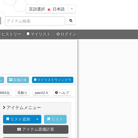
言語選択
日本語
ヒストリー
マイリスト
ログイン
ム
原価計算
マイリストウィンドウ
9061位
耳飾り
patch2.4
ヘルプ
アイテムメニュー
リスト追加
リスト
アイテム原価計算