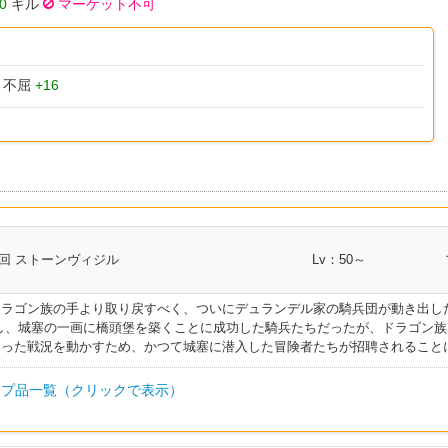
0
ギル
マーケット不可
不屈
+16
回 ストーンヴィジル
Lv：50～
ドラゴン族の手より取り戻すべく、ついにデュランデル家の騎兵団が動き出し
し、城塞の一画に橋頭堡を築くことに成功した騎兵たちだったが、ドラゴン
あった戦況を動かすため、かつて城塞に潜入した冒険者たちが招聘されること
プ品一覧（クリックで表示）
I.L
クラス