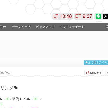
LT 10:48
ET 9:37
らせ
データベース
ピックアップ
ヘルプ＆サポート
よく見るアイテ
ivine War
lodestone
ヤリング
ル：
80
/ 装備 レベル：
50
～
ス