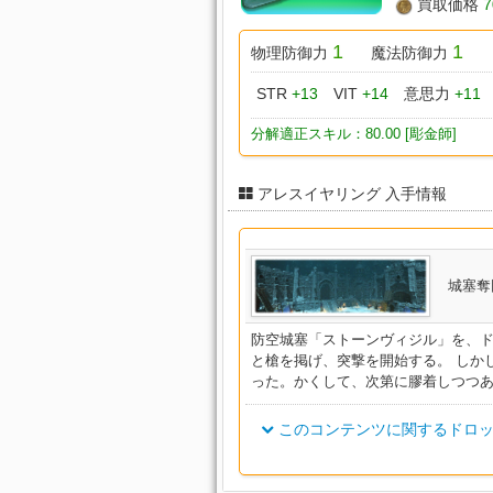
買取価格
7
1
1
物理防御力
魔法防御力
STR
+13
VIT
+14
意思力
+11
分解適正スキル：80.00 [彫金師]
アレスイヤリング 入手情報
城塞奪
防空城塞「ストーンヴィジル」を、
と槍を掲げ、突撃を開始する。 しか
った。かくして、次第に膠着しつつ
このコンテンツに関するドロッ
アイテム名
部類