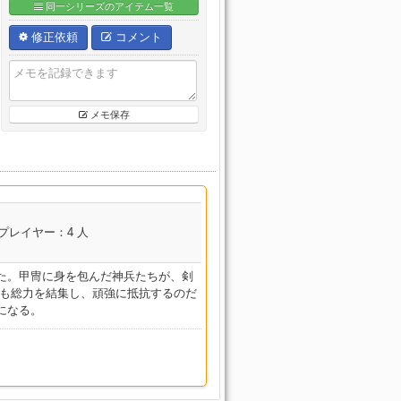
同一シリーズのアイテム一覧
修正依頼
コメント
メモ保存
プレイヤー：4 人
た。甲冑に身を包んだ神兵たちが、剣
族も総力を結集し、頑強に抵抗するのだ
になる。
コンテンツ名