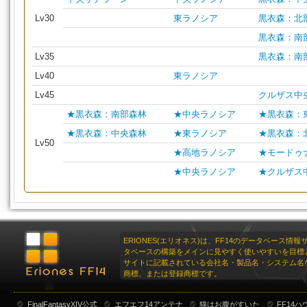
Lv30
東ラノシア
黒衣森：北
黒衣森：南
Lv35
黒衣森：南
Lv40
東ラノシア
Lv45
クルザス中
★黒衣森：南部森林
★中央ラノシア
★黒衣森：
★黒衣森：中央森林
★東ラノシア
★黒衣森：
Lv50
★高地ラノシア
★モードゥ
★中央ラノシア
★クルザス
ERIONES(エリオネス)は、FF14のデータベース情
タベースの構築をメインに見やすく使いやすいを目標
サイトに記載されている会社名・製品名・システム名
商標、または登録商標です。
FinalFantasyXIV公式
エフエフ14アンテナ
猫はお腹がすいた
FF14