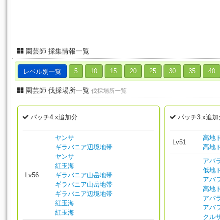
園芸師 採集情報一覧
レベル別一覧
5
10
15
20
25
30
35
40
園芸師 伐採場所一覧
伐採場所一覧
パッチ4.x追加分
パッチ3.x追加
ヤンサ
高地
Lv51
ギラバニア辺境地帯
高地
ヤンサ
アバ
紅玉海
低地
Lv56
ギラバニア山岳地帯
アバ
ギラバニア山岳地帯
高地
ギラバニア辺境地帯
アバ
紅玉海
アバ
紅玉海
クル