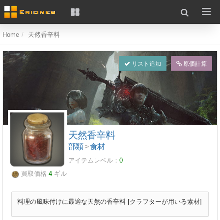
Home
天然香辛料
リスト追加
原価計算
天然香辛料
部類
>
食材
アイテムレベル：
0
買取価格
4
ギル
料理の風味付けに最適な天然の香辛料 [クラフターが用いる素材]