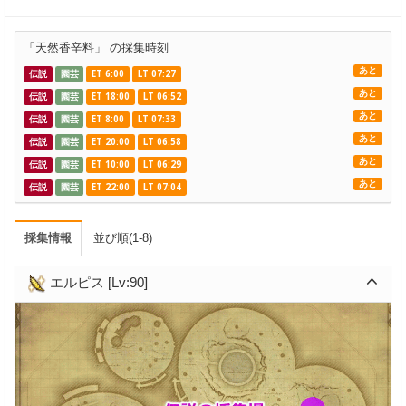
「天然香辛料」 の採集時刻
あと
伝説
園芸
ET 6:00
LT 07:27
あと
伝説
園芸
ET 18:00
LT 06:52
あと
伝説
園芸
ET 8:00
LT 07:33
あと
伝説
園芸
ET 20:00
LT 06:58
あと
伝説
園芸
ET 10:00
LT 06:29
あと
伝説
園芸
ET 22:00
LT 07:04
採集情報
並び順(1-8)
エルピス [Lv:90]