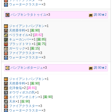
ウォータークラスター
×3
パンプキンラタトゥイユ
×3
調:90★2
ジャイアントパンプキン
×
1
天然香辛料
×
1
[
園:90
]
ペリラオイル
×
2
[
調:82
]
キューカンバー
×
1
[
園:85
]
ブラッドトマト
×
1
[
園:75
]
ガーリック
×
1
[
園:15
]
ファイアクラスター
×3
ウォータークラスター
×3
パンプキンポタージュ
×3
調:90★2
ジャイアントパンプキン
×
1
天然香辛料
×
1
[
園:90
]
北洋食塩
×
2
[
調:81
]
オウヴィボスの乳
×
1
エイリアンオニオン
×
1
[
園:90
]
天水
×
1
[
掘:90
]
ファイアクラスター
×3
ウォータークラスター
×3