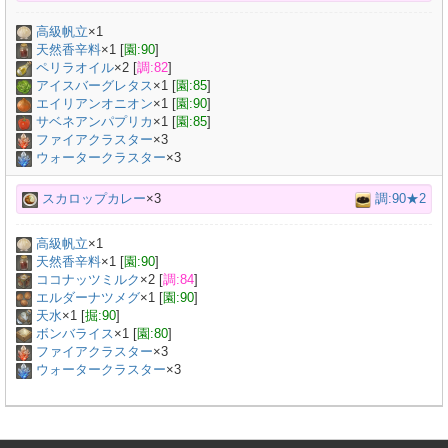
高級帆立
×
1
天然香辛料
×
1
[
園:90
]
ペリラオイル
×
2
[
調:82
]
アイスバーグレタス
×
1
[
園:85
]
エイリアンオニオン
×
1
[
園:90
]
サベネアンパプリカ
×
1
[
園:85
]
ファイアクラスター
×3
ウォータークラスター
×3
スカロップカレー
×3
調:90★2
高級帆立
×
1
天然香辛料
×
1
[
園:90
]
ココナッツミルク
×
2
[
調:84
]
エルダーナツメグ
×
1
[
園:90
]
天水
×
1
[
掘:90
]
ボンバライス
×
1
[
園:80
]
ファイアクラスター
×3
ウォータークラスター
×3