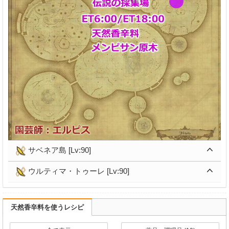
サベネア島 [Lv:90]
ウルティマ・トゥーレ [Lv:90]
天然香辛料を使うレシピ