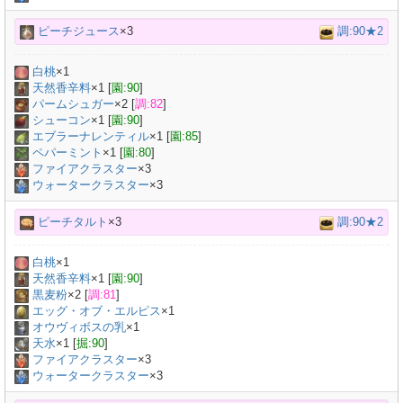
ピーチジュース
×3
調:90★2
白桃
×
1
天然香辛料
×
1
[
園:90
]
パームシュガー
×
2
[
調:82
]
シューコン
×
1
[
園:90
]
エブラーナレンティル
×
1
[
園:85
]
ペパーミント
×
1
[
園:80
]
ファイアクラスター
×3
ウォータークラスター
×3
ピーチタルト
×3
調:90★2
白桃
×
1
天然香辛料
×
1
[
園:90
]
黒麦粉
×
2
[
調:81
]
エッグ・オブ・エルピス
×
1
オウヴィボスの乳
×
1
天水
×
1
[
掘:90
]
ファイアクラスター
×3
ウォータークラスター
×3