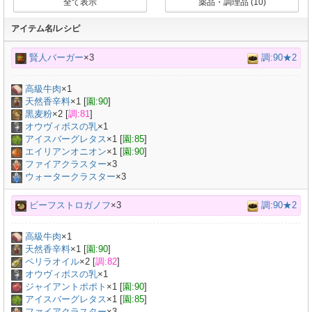
全て表示
薬品・調理品 (10)
アイテム名/レシピ
賢人バーガー
×3
調:90★2
高級牛肉
×
1
天然香辛料
×
1
[
園:90
]
黒麦粉
×
2
[
調:81
]
オウヴィボスの乳
×
1
アイスバーグレタス
×
1
[
園:85
]
エイリアンオニオン
×
1
[
園:90
]
ファイアクラスター
×3
ウォータークラスター
×3
ビーフストロガノフ
×3
調:90★2
高級牛肉
×
1
天然香辛料
×
1
[
園:90
]
ペリラオイル
×
2
[
調:82
]
オウヴィボスの乳
×
1
ジャイアントポポト
×
1
[
園:90
]
アイスバーグレタス
×
1
[
園:85
]
ファイアクラスター
×3