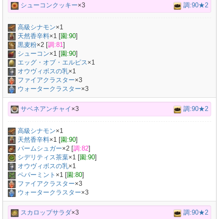
シューコンクッキー
×3
調:90★2
高級シナモン
×
1
天然香辛料
×
1
[
園:90
]
黒麦粉
×
2
[
調:81
]
シューコン
×
1
[
園:90
]
エッグ・オブ・エルピス
×
1
オウヴィボスの乳
×
1
ファイアクラスター
×3
ウォータークラスター
×3
サベネアンチャイ
×3
調:90★2
高級シナモン
×
1
天然香辛料
×
1
[
園:90
]
パームシュガー
×
2
[
調:82
]
シデリティス茶葉
×
1
[
園:90
]
オウヴィボスの乳
×
1
ペパーミント
×
1
[
園:80
]
ファイアクラスター
×3
ウォータークラスター
×3
スカロップサラダ
×3
調:90★2