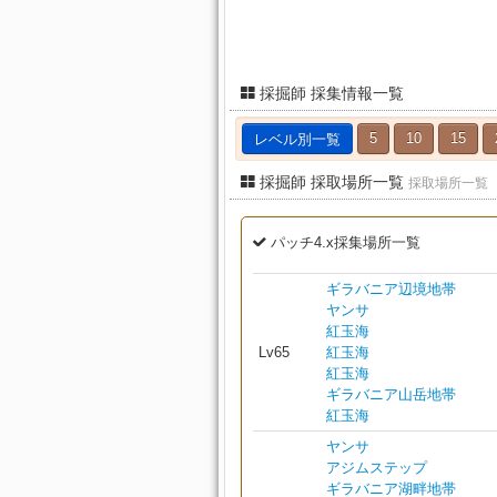
採掘師 採集情報一覧
レベル別一覧
5
10
15
採掘師 採取場所一覧
採取場所一覧
パッチ4.x採集場所一覧
ギラバニア辺境地帯
ヤンサ
紅玉海
Lv65
紅玉海
紅玉海
ギラバニア山岳地帯
紅玉海
ヤンサ
アジムステップ
ギラバニア湖畔地帯