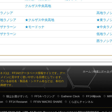
クルザス中央高地
ラノシア
高地ラノ
地ラノシア
★クルザス中央高地
★東ラノ
ザナラーン
★モードゥナ
★中央ラ
ザナラーン
低地ラノ
西ラノシ
ホーム
|
検索
|
データベ
リオネス)は、FF14のデータベース情報サイトです。デー
をメインに見やすく使いやすいを目標としています。
れている会社名・製品名・システム名などは、各社の
録商標です。
ナ
猫はお腹がすいた
FF14ハウジング
Gatherer Clock
FF14俺tools
MIR
ion
FF14 Restanet
FFXIV MACRO SHARE
くらぽんチャンネル