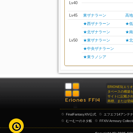
Lv40
Lv45
東ザナラーン
高地
★西ザナラーン
★低
★北ザナラーン
★南
Lv50
★東ザナラーン
★北
★中央ザナラーン
★東ラノシア
ERIONES(エ
タベースの構築
サイトに記載さ
商標、または登
FinalFantasyXIV公式
エフエフ14アンテ
むーむーのネタ帳
FFXIV Armoury Collect