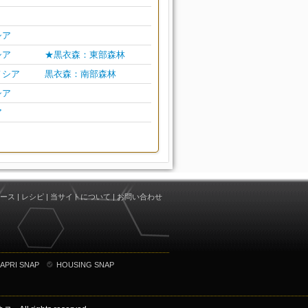
シア
シア
★黒衣森：東部森林
ノシア
黒衣森：南部森林
シア
ア
ース
|
レシピ
|
当サイトについて
|
お問い合わせ
APRI SNAP
HOUSING SNAP