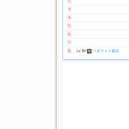
2
3
4
5
6
7
Lv:80
ペタライト原石
8