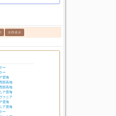
0
全件表示
ラー
ラー
ア雲海
西部高地
西部高地
ニア雲海
ヴァニア
ア雲海
ニア雲海
ラー